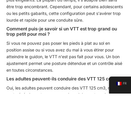
être trop encombrant. Cependant, pour certains adolescents
ou les petits gabarits, cette configuration peut s'avérer trop
lourde et rapide pour une conduite sûre.
Comment puis-je savoir si un VTT est trop grand ou
trop petit pour moi ?
Si vous ne pouvez pas poser les pieds à plat au sol en
position assise ou si vous avez du mal à vous étirer pour
atteindre le guidon, le VTT n'est pas fait pour vous. Un bon
ajustement permet une posture détendue et un contrôle aisé
en toutes circonstances.
Les adultes peuvent-ils conduire des VTT 125 cc ?
FR
Oui, les adultes peuvent conduire des VTT 125 cm3, mais ils
sont généralement conçus pour les adolescents ou les
conducteurs plus petits.
Leur vitesse et leur puissance sont limitées, ce qui les rend
adaptés aux sentiers légers ou à la conduite décontractée.
Pour les terrains plus difficiles ou pour des performances
supérieures, un moteur plus puissant est recommandé.