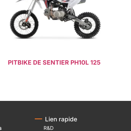
PITBIKE DE SENTIER PH10L 125
Lire la suite
Lien rapide
s
R&D