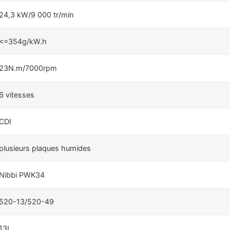
24,3 kW/9 000 tr/min
<=354g/kW.h
23N.m/7000rpm
6 vitesses
CDI
plusieurs plaques humides
Nibbi PWK34
520-13/520-49
13L