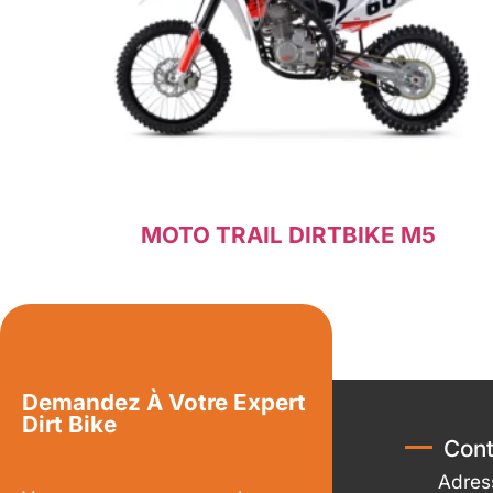
MOTO TRAIL DIRTBIKE M5
Lire la suite
Demandez À Votre Expert
Dirt Bike
Cont
Adres