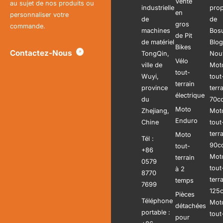
Vente
au sujet de nos produits ou
industrielle
pro
en
personnaliser votre
de
de
gros
commande.
machines
Bos
de Pit
de matériel
Blog
Bikes
Contactez-Nous
TongQin,
Nouv
Vélo
ville de
Mot
tout-
Wuyi,
tout
terrain
province
terr
électrique
du
70c
Moto
Zhejiang,
Mot
Enduro
Chine
tout
terr
Moto
Tél :
90c
tout-
+86
Mot
terrain
0579
tout
à 2
8770
terr
temps
7699
125
Pièces
Téléphone
Mot
détachées
portable :
tout
pour