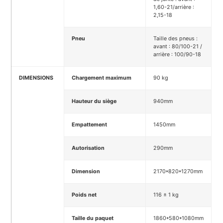
1,60-21/arrière :
2,15-18
Pneu
Taille des pneus :
avant : 80/100-21 /
arrière : 100/90-18
DIMENSIONS
Chargement maximum
90 kg
Hauteur du siège
940mm
Empattement
1450mm
Autorisation
290mm
Dimension
2170*820*1270mm
Poids net
116 ± 1 kg
Taille du paquet
1860*580*1080mm