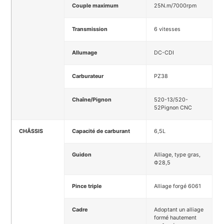
Couple maximum
25N.m/7000rpm
Transmission
6 vitesses
Allumage
DC-CDI
Carburateur
PZ38
Chaîne/Pignon
520-13/520-
52Pignon CNC
CHÂSSIS
Capacité de carburant
6,5L
Guidon
Alliage, type gras,
Ф28,5
Pince triple
Alliage forgé 6061
Cadre
Adoptant un alliage
formé hautement