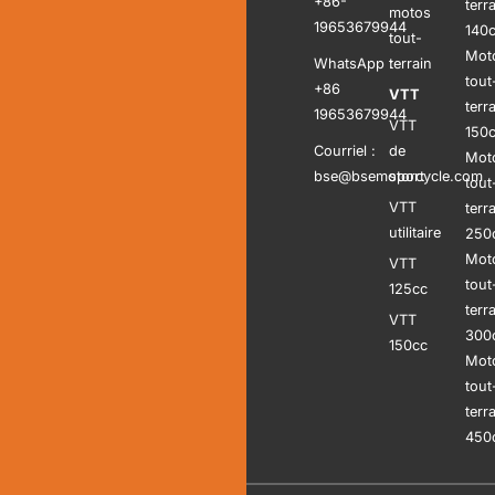
+86-
terr
motos
19653679944
140
tout-
Mot
WhatsApp :
terrain
tout
+86
VTT
terr
19653679944
VTT
150
Courriel :
de
Mot
bse@bsemotorcycle.com
sport
tout
VTT
terr
utilitaire
250
Mot
VTT
tout
125cc
terr
VTT
300
150cc
Mot
tout
terr
450