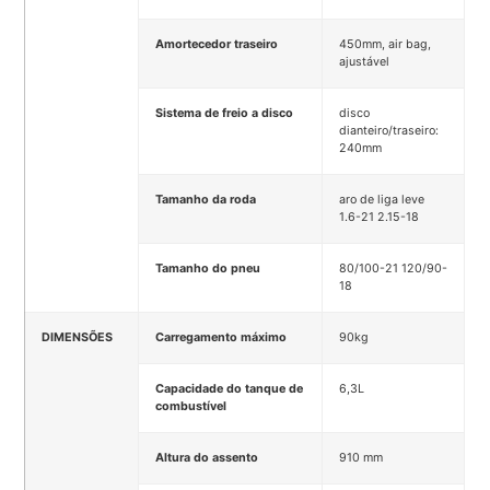
Amortecedor traseiro
450mm, air bag,
ajustável
Sistema de freio a disco
disco
dianteiro/traseiro:
240mm
Tamanho da roda
aro de liga leve
1.6-21 2.15-18
Tamanho do pneu
80/100-21 120/90-
18
DIMENSÕES
Carregamento máximo
90kg
Capacidade do tanque de
6,3L
combustível
Altura do assento
910 mm