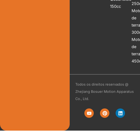
250
150cc
Mot
de
terr
300
Mot
de
terr
450
Todos os direitos reservados @
Zhejiang Bosuer Motion Apparatus
Co., Ltd.