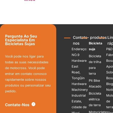
Consulte Mais informação
Pergunte Ao Seu
Contate-
produtos
Li
Especialista Em
nos
rá
Bicicleta
Bicicletas Sujas
Endereço:
suja
P&D
NO.9
Fábr
Bicicleta
Você pode nos ligar para
Hardware
Bos
de trilha
todas as suas necessidades
East
Apoi
para
de motocross. Você pode
Road,
Sob
terra
entrar em contato conosco
TongQin
Bos
rapidamente sobre nossos
Pit Bike
Hardware
Blo
produtos ou personalizar seu
Atacado
Machinery
Notí
pedido.
Bicicleta
Industrial
Mot
elétrica
Estate,
de
Contate-Nos
de terra
cidade de
terr
Motocicleta
Wuyi,
70c