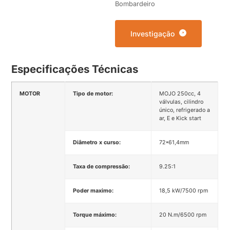
Bombardeiro
Investigação
Especificações Técnicas
MOTOR
Tipo de motor:
MOJO 250cc, 4
válvulas, cilindro
único, refrigerado a
ar, E e Kick start
Diâmetro x curso:
72*61,4mm
Taxa de compressão:
9.25:1
Poder maximo:
18,5 kW/7500 rpm
Torque máximo:
20 N.m/6500 rpm