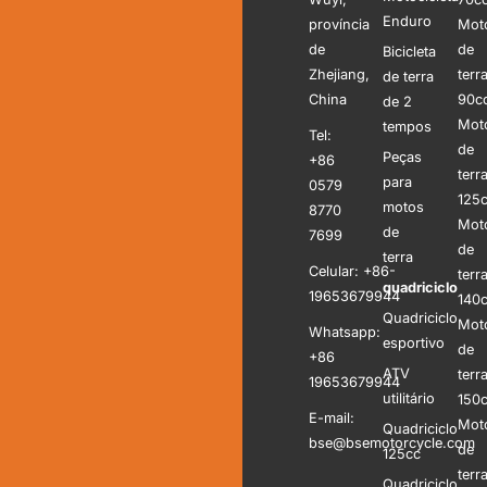
Enduro
província
Mot
de
de
Bicicleta
Zhejiang,
terr
de terra
China
90c
de 2
Mot
tempos
Tel:
de
Peças
+86
terr
para
0579
125
motos
8770
Mot
de
7699
de
terra
Celular: +86-
terr
quadriciclo
19653679944
140
Quadriciclo
Mot
Whatsapp:
esportivo
de
+86
ATV
terr
19653679944
utilitário
150
E-mail:
Mot
Quadriciclo
bse@bsemotorcycle.com
de
125cc
terr
Quadriciclo