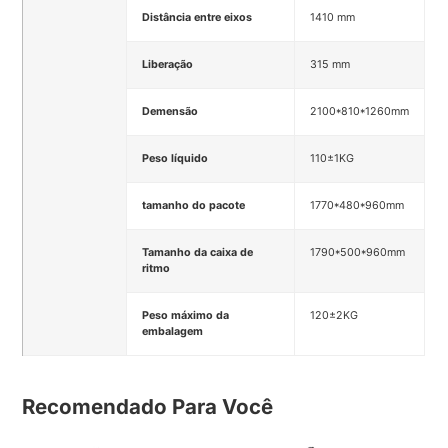
Distância entre eixos
1410 mm
Liberação
315 mm
Demensão
2100*810*1260mm
Peso líquido
110±1KG
tamanho do pacote
1770*480*960mm
Tamanho da caixa de
1790*500*960mm
ritmo
Peso máximo da
120±2KG
embalagem
Recomendado Para Você