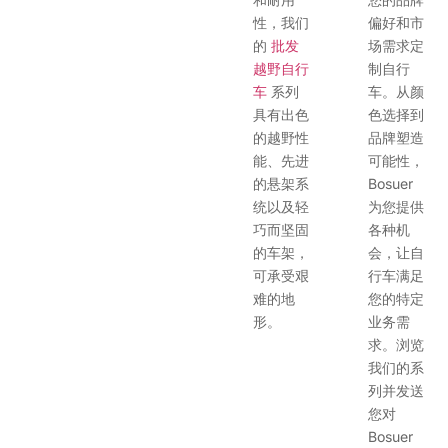
性，我们
偏好和市
的
批发
场需求定
越野自行
制自行
车
系列
车。从颜
具有出色
色选择到
的越野性
品牌塑造
能、先进
可能性，
的悬架系
Bosuer
统以及轻
为您提供
巧而坚固
各种机
的车架，
会，让自
可承受艰
行车满足
难的地
您的特定
形。
业务需
求。浏览
我们的系
列并发送
您对
Bosuer