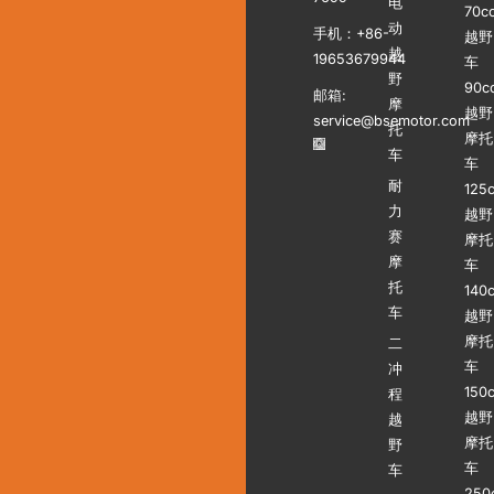
电
70c
动
手机：+86-
越野
越
19653679944
车
野
90c
邮箱:
摩
越野
service@bsemotor.com
托
摩托
车
车
耐
125
力
越野
赛
摩托
摩
车
托
140
车
越野
摩托
二
车
冲
150
程
越野
越
摩托
野
车
车
250