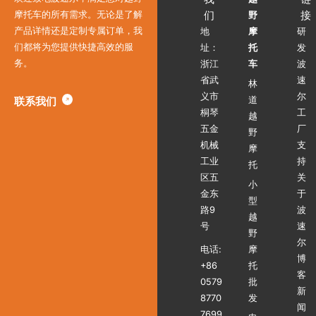
们
接
摩托车的所有需求。无论是了解
野
产品详情还是定制专属订单，我
地
摩
研
们都将为您提供快捷高效的服
址：
托
发
务。
浙江
车
波
省武
速
林
义市
尔
联系我们
道
桐琴
工
越
五金
厂
野
机械
支
摩
工业
持
托
区五
关
小
金东
于
型
路9
波
越
号
速
野
尔
电话:
摩
博
+86
托
客
0579
批
新
8770
发
闻
7699