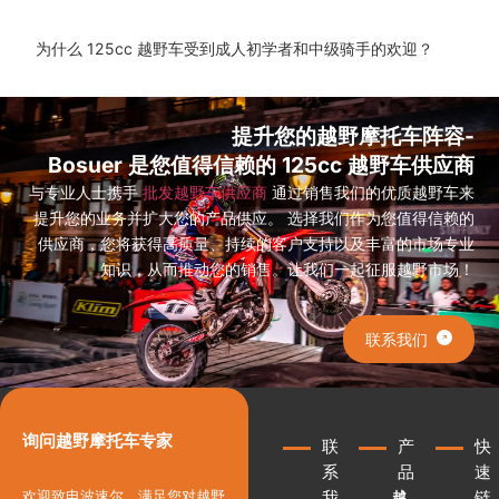
为什么 125cc 越野车受到成人初学者和中级骑手的欢迎？
提升您的越野摩托车阵容-
Bosuer 是您值得信赖的 125cc 越野车供应商
与专业人士携手
批发越野车供应商
通过销售我们的优质越野车来
提升您的业务并扩大您的产品供应。
选择我们作为您值得信赖的
供应商，您将获得高质量、持续的客户支持以及丰富的市场专业
知识，从而推动您的销售。让我们一起征服越野市场！
联系我们
询问越野摩托车专家
联
产
快
系
品
速
我
链
欢迎致电波速尔，满足您对越野
越