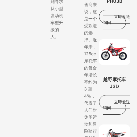
PH03B
到寻求
售商来
从小型
说，这
发动机
立即发送
是一个
车型升
询问
受欢迎
级的
的选
人。
择。近
年来，
125cc
摩托车
的复合
年增长
越野摩托车
率约为
J3D
3 至
4%，
立即发送
代表了
询问
人们对
休闲运
动和冒
险骑行