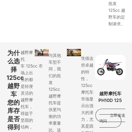
批发
125cc 越
野车的定
制请求。
为什
越野摩
与其他
凭借这
托
么选
车型不
些卓越
车
125cc
市
择
同，我
的特
场上出
们的批
125cc
性，
售的都
发
越野
125cc
是轻便
125cc
摩托车
车
灵活的
越野摩托车
越野摩
市场显
越野摩
PH10D 125
您的
托车提
示出强
托车，
库存
供更均
大的潜
得益于
立即发送
衡的功
是否
力，尤
坚固的
询问
率重量
得到
其是因
结构，
比。这