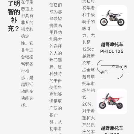
为它对
在每条
了明
使它们
初学者
赛道上
智的
成为那
和中级
都具有
些希望
补
骑手的
非凡的
提供易
充？
吸引
强度和
用且功
力。尤
稳定
能强大
其是
性。它
越野摩托车
的选择
125cc
非常适
PH10L 125
的人的
越野摩
合轻松
热门选
托车，
驾驭各
择。这
立即发送
占全球
种地
询问
种独特
越野摩
形，是
的平衡
托车市
越野活
使零售
场的约
动的多
商能够
15-
功能选
满足更
20%。
择。
广泛的
对于希
客户
望扩大
群，从
产品供
越野摩托车
初学者
应的零