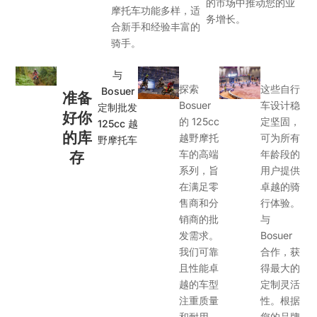
的市场中推动您的业
摩托车功能多样，适
务增长。
合新手和经验丰富的
骑手。
与
探索
这些自行
Bosuer
准备
Bosuer
车设计稳
定制批发
好你
的 125cc
定坚固，
125cc 越
的库
越野摩托
可为所有
野摩托车
车的高端
年龄段的
存
系列，旨
用户提供
在满足零
卓越的骑
售商和分
行体验。
销商的批
与
发需求。
Bosuer
我们可靠
合作，获
且性能卓
得最大的
越的车型
定制灵活
注重质量
性。根据
和耐用
您的品牌