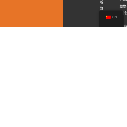
越
越野
野
摩托
摩
CN
车
托
300
车
越野
零
摩托
件
车
全
450
地
越野
形
摩托
车
车
运
动
型
沙
滩
车
实
用