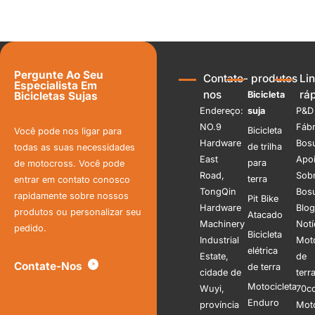
Pergunte Ao Seu
Contate-
produtos
Li
Especialista Em
nos
rá
Bicicleta
Bicicletas Sujas
Endereço:
suja
P&D
NO.9
Fábr
Bicicleta
Você pode nos ligar para
Hardware
Bos
de trilha
todas as suas necessidades
East
Apoi
para
de motocross. Você pode
Road,
Sob
terra
entrar em contato conosco
TongQin
Bos
rapidamente sobre nossos
Pit Bike
Hardware
Blo
produtos ou personalizar seu
Atacado
Machinery
Notí
pedido.
Bicicleta
Industrial
Mot
elétrica
Estate,
de
Contate-Nos
de terra
cidade de
terr
Motocicleta
Wuyi,
70c
Enduro
província
Mot