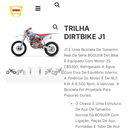
TRILHA
DIRTBIKE J1
J1 É Uma Bicicleta De Tamanho
Real Da Série BOSUER Dirt Bike.
É Equipado Com Motor ZS
CBS300, Refrigerado A Água,
Com Eixo De Equilíbrio Interno.
A Potência Do Motor É De 18,5
KW A 8.500 Rpm, 4 Válvulas. A
Bicicleta Foi Projetada Para
Popuras Durais.
O Chassi É Uma Estrutura
De Aço De Tamanho
Normal Da BOSUER Com
Ligação, Peças De Aço
Formadas E Tubo De Aço