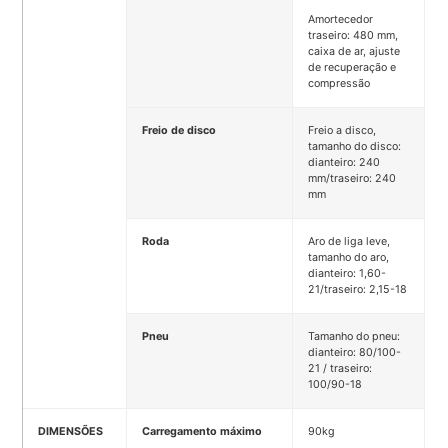
Amortecedor
traseiro: 480 mm,
caixa de ar, ajuste
de recuperação e
compressão
Freio de disco
Freio a disco,
tamanho do disco:
dianteiro: 240
mm/traseiro: 240
mm
Roda
Aro de liga leve,
tamanho do aro,
dianteiro: 1,60-
21/traseiro: 2,15-18
Pneu
Tamanho do pneu:
dianteiro: 80/100-
21 / traseiro:
100/90-18
DIMENSÕES
Carregamento máximo
90kg