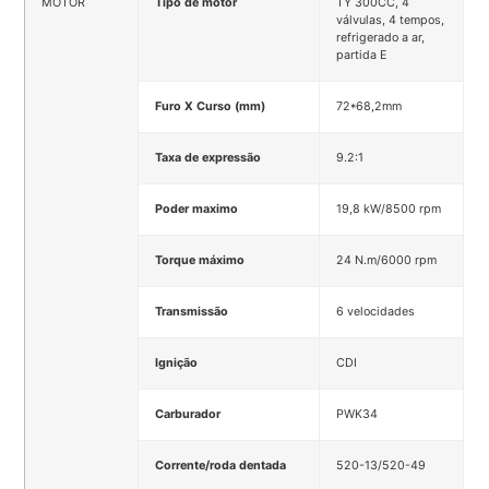
MOTOR
Tipo de motor
TY 300CC, 4
válvulas, 4 tempos,
refrigerado a ar,
partida E
Furo X Curso (mm)
72*68,2mm
Taxa de expressão
9.2:1
Poder maximo
19,8 kW/8500 rpm
Torque máximo
24 N.m/6000 rpm
Transmissão
6 velocidades
Ignição
CDI
Carburador
PWK34
Corrente/roda dentada
520-13/520-49