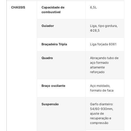
CHASSIS
Capacidade de
6,5L
combustível
Guiador
Liga, tipo gordura,
Ф28,5
Braçadeira Tripla
Liga forjada 6061
Quadro
Abraçando tubo de
aço formado
altamente
reforçado
Braço oscilante
Aço moldado,
formato de faca
Suspensão
Garfo dianteiro:
54/60-930mm,
ajuste de
recuperação e
compressão