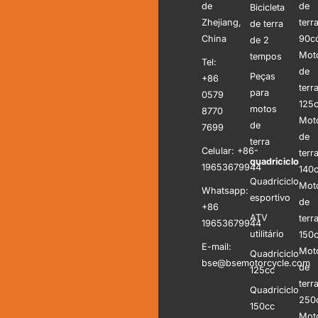
de
de
Bicicleta
Zhejiang,
terr
de terra
China
90c
de 2
Mot
tempos
Tel:
de
Peças
+86
terr
para
0579
125
motos
8770
Mot
de
7699
de
terra
Celular: +86-
terr
quadriciclo
19653679944
140
Quadriciclo
Mot
Whatsapp:
esportivo
de
+86
ATV
terr
19653679944
utilitário
150
E-mail:
Mot
Quadriciclo
bse@bsemotorcycle.com
de
125cc
terr
Quadriciclo
250
150cc
Mot