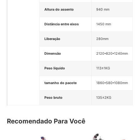
Altura do assento
940 mm
Distância entre eixos
1450 mm
Liberação
280mm
Dimensão
2120*820*1240mm
Peso líquido
113±1KG
tamanho do pacote
1860*580*1080mm
Peso bruto
135±2KG
Recomendado Para Você