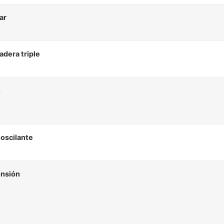
ar
adera triple
o
 oscilante
nsión