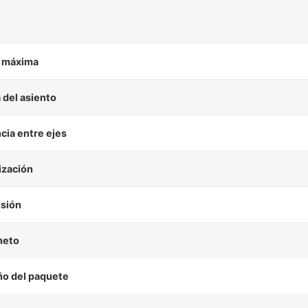
 máxima
 del asiento
cia entre ejes
ización
sión
neto
o del paquete