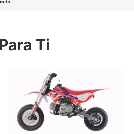
bruto
Para Ti