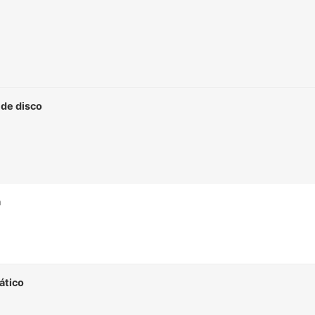
 de disco
a
tico