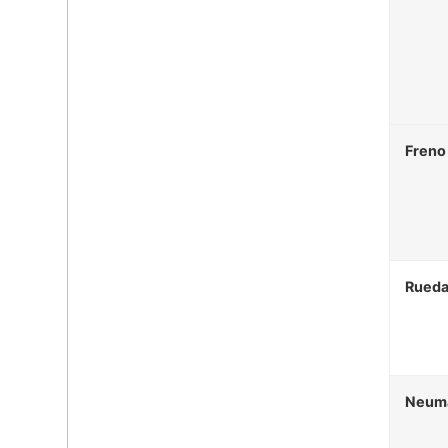
Freno
Rued
Neumá