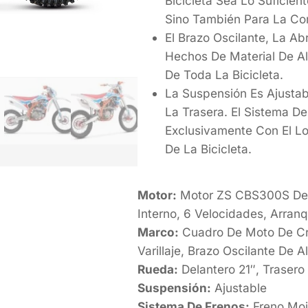
Bicicleta Sea Lo Suficien
Sino También Para La Co
El Brazo Oscilante, La Abr
Hechos De Material De Al
De Toda La Bicicleta.
La Suspensión Es Ajustab
La Trasera. El Sistema D
Exclusivamente Con El L
De La Bicicleta.
Motor:
Motor ZS CBS300S De 4 
Interno, 6 Velocidades, Arranq
Marco:
Cuadro De Moto De Cr
Varillaje, Brazo Oscilante De A
Rueda:
Delantero 21″, Trasero
Suspensión:
Ajustable
Sistema De Frenos:
Freno Mojo