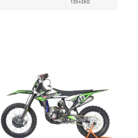
135±2KG