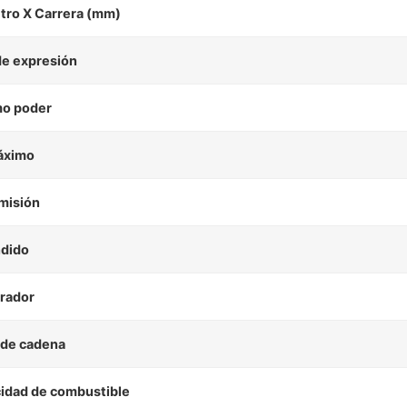
tro X Carrera (mm)
de expresión
o poder
áximo
misión
dido
rador
 de cadena
idad de combustible