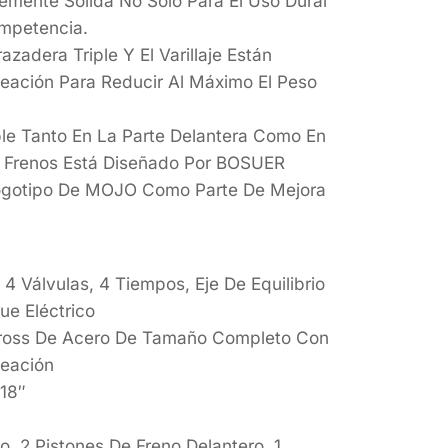
temente Sólida No Solo Para El Uso Dural
mpetencia.
azadera Triple Y El Varillaje Están
eación Para Reducir Al Máximo El Peso
le Tanto En La Parte Delantera Como En
e Frenos Está Diseñado Por BOSUER
ogotipo De MOJO Como Parte De Mejora
Válvulas, 4 Tiempos, Eje De Equilibrio
ue Eléctrico
oss De Acero De Tamaño Completo Con
leación
 18″
, 2 Pistones De Freno Delantero, 1