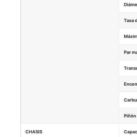
Diáme
Tasa 
Máxim
Par m
Trans
Encen
Carbu
Piñón
CHASIS
Capac