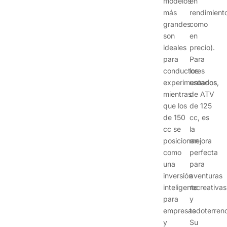
modelos
en
más
rendimient
grandes
como
son
en
ideales
precio).
para
Para
conductores
los
experimentados,
usuarios
mientras
de ATV
que los
de 125
de 150
cc, es
cc se
la
posicionan
mejora
como
perfecta
una
para
inversión
aventuras
inteligente
recreativas
para
y
empresas
todoterreno
y
Su