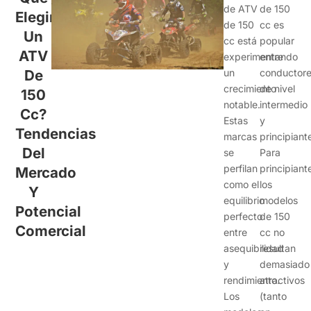
de ATV
de 150
Elegir
de 150
cc es
Un
cc está
popular
ATV
experimentando
entre
De
un
conductor
crecimiento
de nivel
150
notable.
intermedio
Cc?
Estas
y
Tendencias
marcas
principiant
Del
se
Para
perfilan
principiant
Mercado
como el
los
Y
equilibrio
modelos
Potencial
perfecto
de 150
Comercial
entre
cc no
asequibilidad
resultan
y
demasiado
rendimiento.
atractivos
Los
(tanto