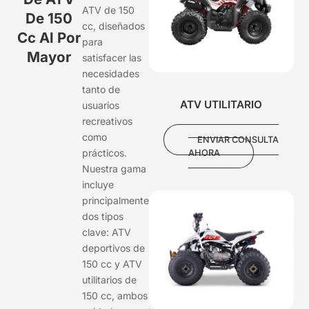
ATV de 150
De 150
cc, diseñados
Cc Al Por
para
Mayor
satisfacer las
necesidades
tanto de
ATV UTILITARIO
usuarios
recreativos
como
ENVIAR CONSULTA
prácticos.
AHORA
Nuestra gama
incluye
principalmente
dos tipos
clave: ATV
deportivos de
150 cc y ATV
utilitarios de
150 cc, ambos