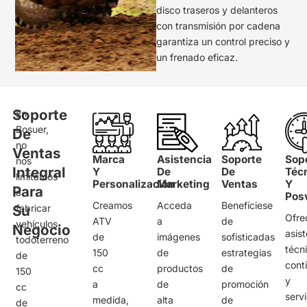
disco traseros y delanteros
con transmisión por cadena
garantiza un control preciso y
un frenado eficaz.
Soporte
En
Bosuer,
De
no
Ventas
Marca
Asistencia
Soporte
Sop
nos
Integral
Y
De
De
Téc
limitamos
Personalización
Marketing
Ventas
Y
Para
a
Pos
Creamos
Acceda
Benefíciese
Su
fabricar
Ofr
ATV
a
de
vehículos
Negocio
asis
de
imágenes
sofisticadas
todoterreno
técn
150
de
estrategias
de
cont
cc
productos
de
150
y
a
de
promoción
cc
servi
medida,
alta
de
de