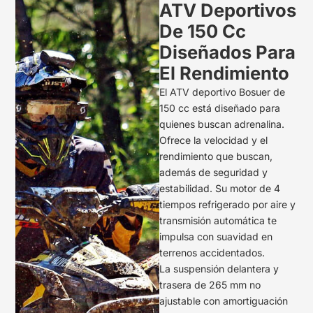
ATV Deportivos
De 150 Cc
Diseñados Para
El Rendimiento
El ATV deportivo Bosuer de
150 cc está diseñado para
quienes buscan adrenalina.
Ofrece la velocidad y el
rendimiento que buscan,
además de seguridad y
estabilidad. Su motor de 4
tiempos refrigerado por aire y
transmisión automática te
impulsa con suavidad en
terrenos accidentados.
La suspensión delantera y
trasera de 265 mm no
ajustable con amortiguación