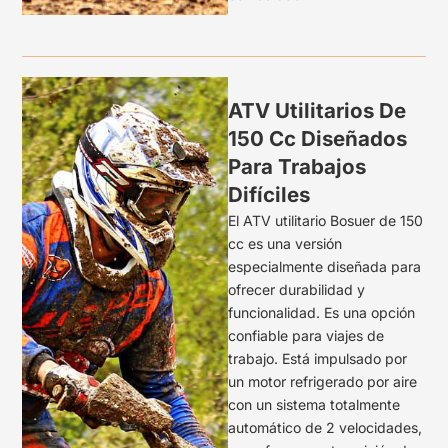
ATV Utilitarios De
150 Cc Diseñados
Para Trabajos
Difíciles
El ATV utilitario Bosuer de 150
cc es una versión
especialmente diseñada para
ofrecer durabilidad y
funcionalidad. Es una opción
confiable para viajes de
trabajo. Está impulsado por
un motor refrigerado por aire
con un sistema totalmente
automático de 2 velocidades,