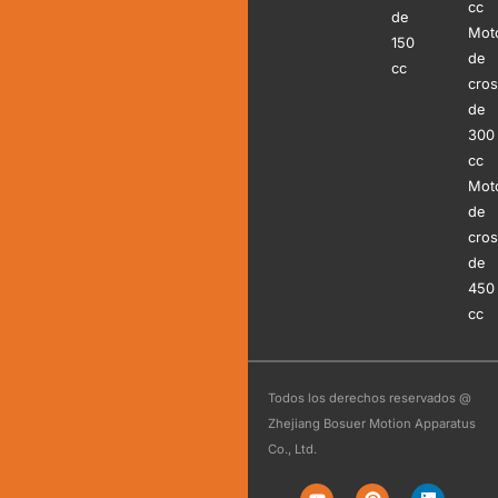
cc
de
Mot
150
de
cc
cro
de
300
cc
Mot
de
cro
de
450
cc
Todos los derechos reservados @
Zhejiang Bosuer Motion Apparatus
Co., Ltd.