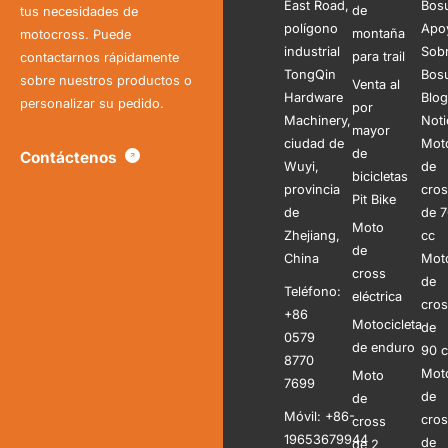
East Road,
Bos
de
tus necesidades de
polígono
Apo
montaña
motocross. Puede
industrial
Sob
para trail
contactarnos rápidamente
TongQin
Bos
sobre nuestros productos o
Venta al
Hardware
Blog
personalizar su pedido.
por
Machinery,
Noti
mayor
ciudad de
Mot
de
Contáctenos
Wuyi,
de
bicicletas
provincia
cro
Pit Bike
de
de 
Moto
Zhejiang,
cc
de
China
Mot
cross
de
Teléfono:
eléctrica
cro
+86
Motocicleta
de
0579
de enduro
90 
8770
Mot
Moto
7699
de
de
Móvil: +86-
cro
cross
19653679944
de
de 2