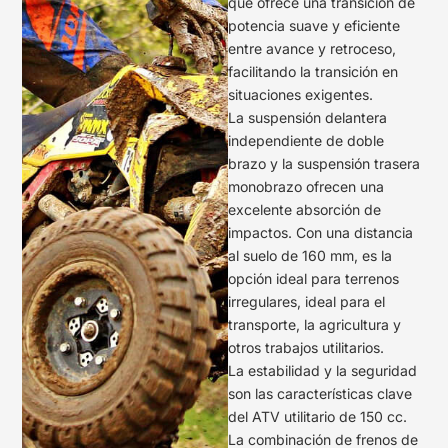
que ofrece una transición de
potencia suave y eficiente
entre avance y retroceso,
facilitando la transición en
situaciones exigentes.
La suspensión delantera
independiente de doble
brazo y la suspensión trasera
monobrazo ofrecen una
excelente absorción de
impactos. Con una distancia
al suelo de 160 mm, es la
opción ideal para terrenos
irregulares, ideal para el
transporte, la agricultura y
otros trabajos utilitarios.
La estabilidad y la seguridad
son las características clave
del ATV utilitario de 150 cc.
La combinación de frenos de