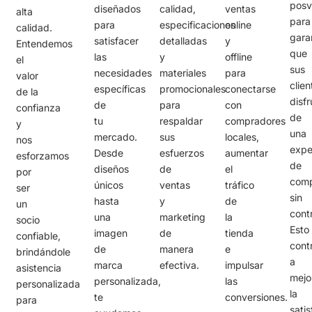
posv
diseñados
calidad,
ventas
alta
para
para
especificaciones
online
calidad.
gara
satisfacer
detalladas
y
Entendemos
que
las
y
offline
el
sus
necesidades
materiales
para
valor
clien
específicas
promocionales
conectarse
de la
disf
de
para
con
confianza
de
tu
respaldar
compradores
y
una
mercado.
sus
locales,
nos
expe
Desde
esfuerzos
aumentar
esforzamos
de
diseños
de
el
por
com
únicos
ventas
tráfico
ser
sin
hasta
y
de
un
cont
una
marketing
la
socio
Esto
imagen
de
tienda
confiable,
cont
de
manera
e
brindándole
a
marca
efectiva.
impulsar
asistencia
mejo
personalizada,
las
personalizada
la
te
conversiones.
para
sati