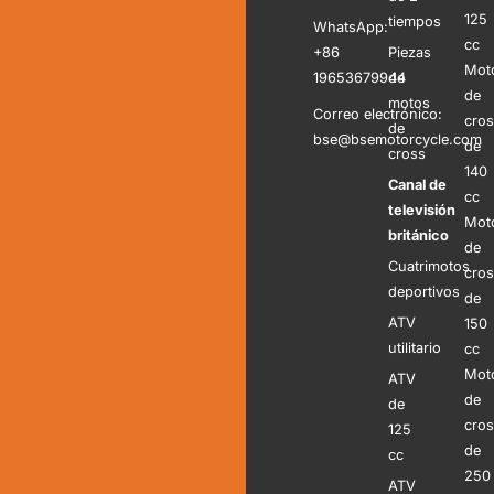
125
tiempos
WhatsApp:
cc
+86
Piezas
Mot
19653679944
de
de
motos
Correo electrónico:
cro
de
bse@bsemotorcycle.com
de
cross
140
Canal de
cc
televisión
Mot
británico
de
Cuatrimotos
cro
deportivos
de
ATV
150
utilitario
cc
Mot
ATV
de
de
cro
125
de
cc
250
ATV