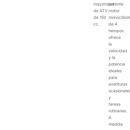
mayoristas
potente
de ATV
motor
de 150
monocilíndr
cc.
de 4
tiempos
ofrece
la
velocidad
y la
potencia
ideales
para
aventuras
ocasionale
y
tareas
rutinarias.
A
medida