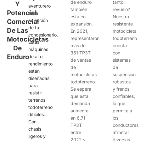
de enduro
tanto
Y
aventurero
también
revuelo?
Potencial
en la
está en
Nuestra
Comercial
colección
expansión.
resistente
de tu
De Las
En 2021,
motocicleta
concesionario.
Motocicletas
representaron
todoterreno
Estas
más de
cuenta
De
máquinas
361 TP3T
con
Enduro
de alto
de ventas
sistemas
rendimiento
de
de
están
motocicletas
suspensión
diseñadas
todoterreno.
robustos
para
Se espera
y frenos
resistir
que esta
confiables,
terrenos
demanda
lo que
todoterreno
aumente
permite a
difíciles.
en 6,71
los
Con
TP3T
conductores
chasis
entre
afrontar
ligeros y
2022 y
diversas