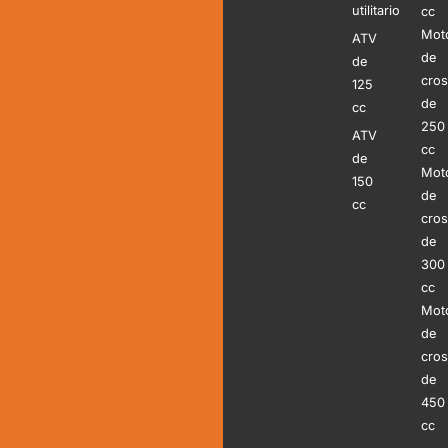
utilitario
cc
Mot
ATV
de
de
cro
125
de
cc
250
ATV
cc
de
Mot
150
de
cc
cro
de
300
cc
Mot
de
cro
de
450
cc