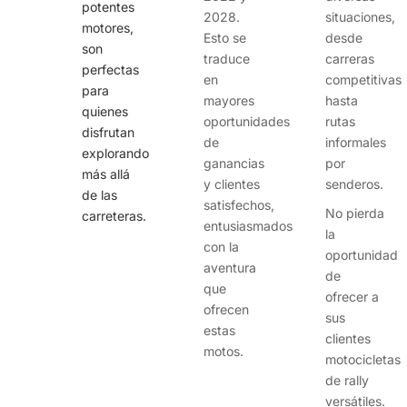
potentes
2028.
situaciones,
motores,
Esto se
desde
son
traduce
carreras
perfectas
en
competitivas
para
mayores
hasta
quienes
oportunidades
rutas
disfrutan
de
informales
explorando
ganancias
por
más allá
y clientes
senderos.
de las
satisfechos,
No pierda
carreteras.
entusiasmados
la
con la
oportunidad
aventura
de
que
ofrecer a
ofrecen
sus
estas
clientes
motos.
motocicletas
de rally
versátiles.