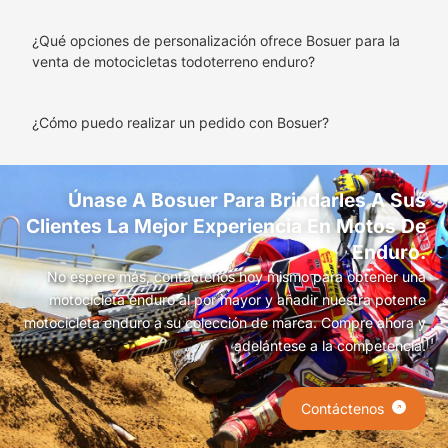
¿Qué opciones de personalización ofrece Bosuer para la
venta de motocicletas todoterreno enduro?
¿Cómo puedo realizar un pedido con Bosuer?
Únase A Bosuer Para Brindarles A Sus
Clientes La Mejor Experiencia En Motos De
Enduro.
No espere más, contáctenos hoy mismo para obtener una
motocicleta enduro al por mayor y añadir nuestra potente
motocicleta enduro a su colección de marca. Compre ahora y
adelántese a la competencia.
Contáctenos