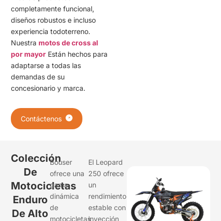
completamente funcional,
diseños robustos e incluso
experiencia todoterreno.
Nuestra
motos de cross al
por mayor
Están hechos para
adaptarse a todas las
demandas de su
concesionario y marca.
Contáctenos
Colección
Bouser
El Leopard
De
ofrece una
250 ofrece
Motocicletas
gama
un
dinámica
rendimiento
Enduro
de
estable con
De Alto
motocicletas
inyección