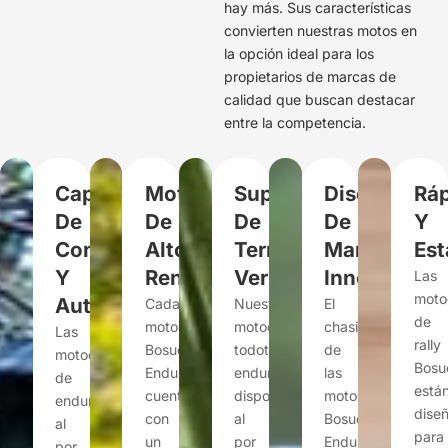
hay más. Sus características
convierten nuestras motos en
la opción ideal para los
propietarios de marcas de
calidad que buscan destacar
entre la competencia.
Capacidad
Motor
Supervivientes
Diseño
Rá
De
De
De
De
Y
Combustible
Alto
Terrenos
Marco
Est
Y
Rendimiento
Versátiles
Innovador
Las
moto
Autonomía
Cada
Nuestras
El
de
motocicleta
motocicletas
chasis
Las
rally
Bosuer
todoterreno
de
motocicletas
Bosu
Enduro
enduro,
las
de
está
cuenta
disponibles
motocicletas
enduro
dise
con
al
Bosuer
al
para
un
por
Enduro
por