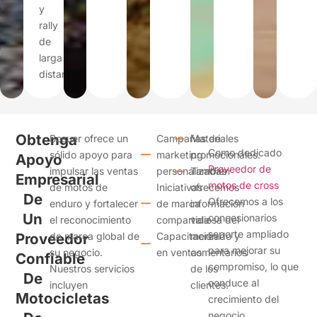
y
rally
de
larga
distancia.
Obtenga
Bosuer ofrece un
Campañas de
Materiales
Como dedicado
sólido apoyo para
marketing
promocionales.
Apoyo
Proveedor de
impulsar las ventas
personalizadas
También
Empresarial
motos de cross
de motos de
Iniciativas
ofrecemos
De
Ofrecemos a los
enduro y fortalecer
de marca
información
Un
concesionarios
el reconocimiento
compartida
valiosa del
soporte ampliado
Proveedor
de marca global de
Capacitación
mercado y
para mejorar su
su negocio.
en ventas
comentarios
Confiable
compromiso, lo que
Nuestros servicios
de los
De
conduce al
incluyen
clientes.
Motocicletas
crecimiento del
negocio.