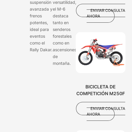
suspensión
versatilidad,
avanzada y
el M-6
ENVIAR CONSULTA
frenos
destaca
AHORA
potentes,
tanto en
ideal para
senderos
eventos
forestales
como el
como en
Rally Dakar.
ascensiones
de
montaña.
BICICLETA DE
COMPETICIÓN M250F
ENVIAR CONSULTA
AHORA