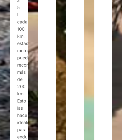
a
5
L
cada
100
km,
estas
motos
pueden
recorrer
más
de
200
km.
Esto
las
hace
ideales
para
enduro