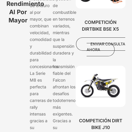
Rendimiento
de enduro
de
Al Por
al por
combustible
Mayor
mayor, que
en terrenos
COMPETICIÓN
combinan
variados,
DIRTBIKE BSE X5
velocidad,
mientras
comodidad
que la
ENVIAR CONSULTA
y
suspensión
AHORA
durabilidad
duradera y
para
la
concesionarios.
transmisión
La Serie
fiable del
M8 es
Falcon
perfecta
afrontan los
para
desafíos
carreras de
todoterreno
rally
más
intensas
exigentes.
COMPETICIÓN DIRT
gracias a
Gracias a
BIKE J10
su
su