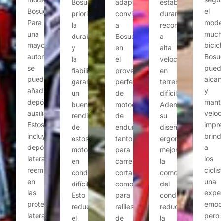
Bosuer
adaptabilidad
estabilidad
el
Bosuer.
prioriza
convierte
durante
mode
Para
la
a
recorridos
much
una
durabilidad
Bosuer
a
bicic
mayor
y
en
alta
Bosu
autonomía,
la
el
velocidad
pued
se
fiabilidad,
proveedor
en
alca
pueden
garantizando
perfecto
terrenos
y
añadir
un
de
difíciles.
mant
depósitos
buen
motocicletas
Además,
velo
auxiliares.
rendimiento
de
su
impre
Estos
de
enduro
diseño
brin
incluyen
estos
tanto
ergonómico
a
depósitos
motores
para
mejora
los
laterales
en
carreras
la
cicli
reemplazables
condiciones
cortas
comodidad
una
en
difíciles.
como
del
expe
las
Esto
para
conductor,
emoc
protecciones
reduce
rallies
reduciendo
pero
laterales
el
de
la