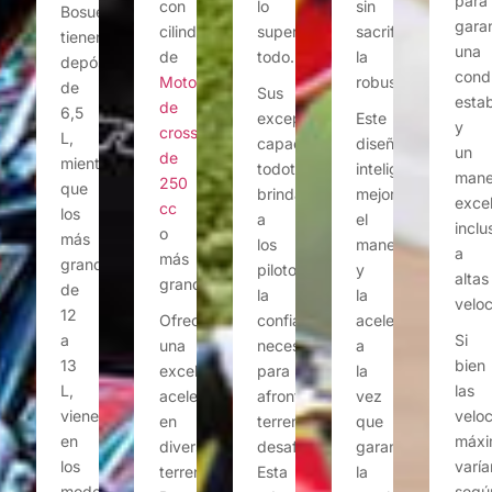
para
con
lo
sin
Bosuer
garan
cilindradas
superan
sacrificar
tienen
una
de
todo.
la
depósitos
cond
Moto
robustez.
de
Sus
estab
de
6,5
excepcionales
Este
y
cross
L,
capacidades
diseño
un
de
mientras
todoterreno
inteligente
mane
250
que
brindan
mejora
excel
cc
los
a
el
inclu
o
más
los
manejo
a
más
grandes,
pilotos
y
altas
grande.
de
la
la
velo
12
Ofrecen
confianza
aceleración,
Si
a
una
necesaria
a
bien
13
excelente
para
la
las
L,
aceleración
afrontar
vez
velo
vienen
en
terrenos
que
máxi
en
diversos
desafiantes.
garantiza
varía
los
terrenos.
Esta
la
segú
modelos