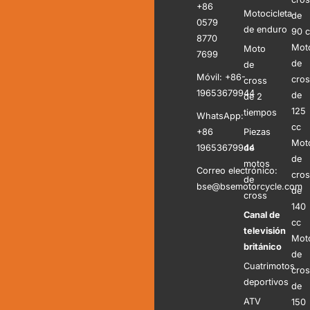
+86
Motocicleta
de
0579
de enduro
90 
8770
Mot
Moto
7699
de
de
Móvil: +86-
cro
cross
19653679944
de
de 2
125
tiempos
WhatsApp:
cc
+86
Piezas
Mot
19653679944
de
de
motos
Correo electrónico:
cro
de
bse@bsemotorcycle.com
de
cross
140
Canal de
cc
televisión
Mot
británico
de
Cuatrimotos
cro
deportivos
de
ATV
150