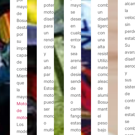
alca
potente
mayor,
combina
mayor
la
motor
se
un
de
velo
diseñado
desempeñan
diseño
Bosuer
sin
para
en
ligero
destacan
perd
un
cualquier
con
por
estab
rendimiento
entorno.
una
su
Su
constante
Ya
alta
impresionante
avan
y
sea
resistencia.
capacidad
dise
un
arena
Utilizando
de
aero
alto
del
materiales
combustible.
y
par
desierto,
como
Mientras
sus
motor.
senderos
aleación
que
sist
Estos
de
de
la
de
motores
montaña
aluminio,
mayoría...
contr
pueden
o
Bosuer
Motos
de
ser
caminos
mantiene
de
estab
monocilíndricos
fangosos,
el
motocross
se
o
estas
peso
Los
comb
multicilíndricos,
motos
bajo
modelos