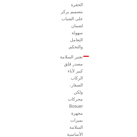
الحفرة
بتصميم يركز
على الشباب
لضمان
سهولة
التعامل
والتحكم.
تعتبر السلامة
مصدر قلق
كبير لآباء
الركاب
الصغار،
ولكن
محركات
Bosuer
مجهزة
بميزات
السلامة
الأساسية