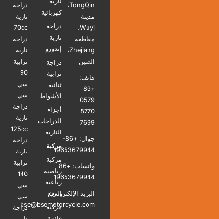
نارية
TongQin،
دراجة
كهربائية
مدينة
نارية
دراجة
70cc
Wuyi،
نارية
مقاطعة
دراجة
إندورو
Zhejiang،
نارية
الصين
ترابية
دراجة
90
ترابية
هاتف:
سي
ثنائية
+86
سي
الأشواط
0579
دراجة
أجزاء
8770
نارية
الدراجات
7699
125cc
النارية
جوال: +86-
دراجة
مركبة
19653679944
نارية
مركبة
ترابية
واتساب: +86
رياضية
140
19653679944
رباعية
سي
البريد الإلكتروني:
الدفع
سي
bse@bsemotorcycle.com
مركبة
دراجة
فائدة
نارية