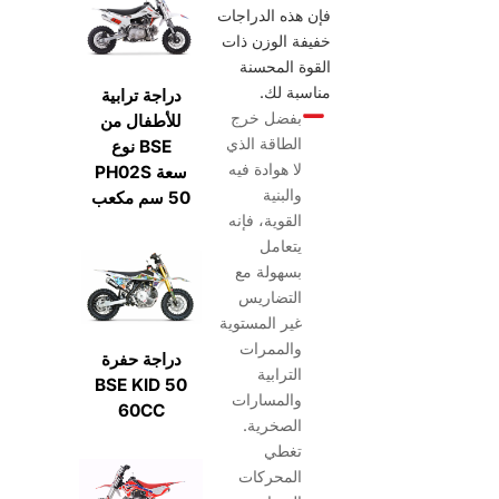
فإن هذه الدراجات
خفيفة الوزن ذات
القوة المحسنة
مناسبة لك.
دراجة ترابية
بفضل خرج
للأطفال من
الطاقة الذي
نوع BSE
لا هوادة فيه
PH02S سعة
والبنية
50 سم مكعب
القوية، فإنه
يتعامل
بسهولة مع
التضاريس
غير المستوية
والممرات
دراجة حفرة
الترابية
BSE KID 50
والمسارات
60CC
الصخرية.
تغطي
المحركات