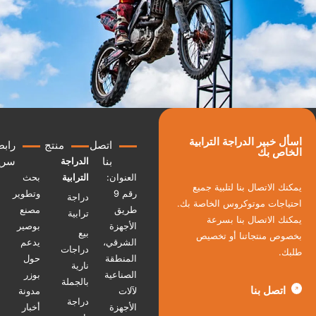
سأل خبير الدراجة الترابية
اتصل
منتج
رابط
لخاص بك
بنا
سريع
الدراجة
العنوان:
الترابية
بحث
مكنك الاتصال بنا لتلبية جميع
رقم 9
وتطوير
دراجة
حتياجات موتوكروس الخاصة بك.
طريق
مصنع
ترابية
مكنك الاتصال بنا بسرعة
الأجهزة
بوصير
بيع
خصوص منتجاتنا أو تخصيص
الشرقي،
يدعم
دراجات
لبك.
المنطقة
حول
نارية
الصناعية
بوزر
بالجملة
اتصل بنا
لآلات
مدونة
دراجة
الأجهزة
أخبار