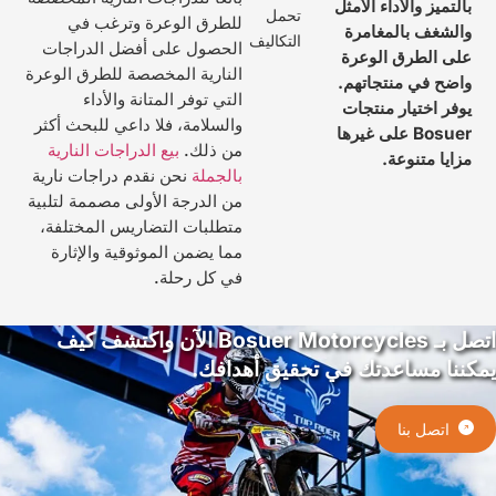
التميز والأداء الأمثل
تحمل
للطرق الوعرة وترغب في
الشغف بالمغامرة
التكاليف
الحصول على أفضل الدراجات
لى الطرق الوعرة
النارية المخصصة للطرق الوعرة
اضح في منتجاتهم.
التي توفر المتانة والأداء
وفر اختيار منتجات
والسلامة، فلا داعي للبحث أكثر
Bosuer على غيرها
من ذلك.
بيع الدراجات النارية
زايا متنوعة.
بالجملة
نحن نقدم دراجات نارية
من الدرجة الأولى مصممة لتلبية
متطلبات التضاريس المختلفة،
مما يضمن الموثوقية والإثارة
في كل رحلة.
اتصل بـ Bosuer Motorcycles الآن واكتشف كيف
ننا مساعدتك في تحقيق أهدافك.
اتصل بنا