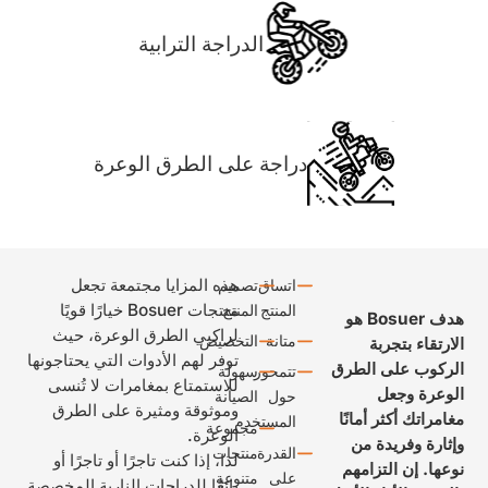
الدراجة الترابية
دراجة على الطرق الوعرة
هذه المزايا مجتمعة تجعل
اتساق
تصميم
منتجات Bosuer خيارًا قويًا
المنتج
المنتج
هدف Bosuer هو
لراكبي الطرق الوعرة، حيث
متانة
التخصيص
لارتقاء بتجربة
توفر لهم الأدوات التي يحتاجونها
لركوب على الطرق
تتمحور
سهولة
للاستمتاع بمغامرات لا تُنسى
لوعرة وجعل
حول
الصيانة
وموثوقة ومثيرة على الطرق
غامراتك أكثر أمانًا
المستخدم
مجموعة
الوعرة.
إثارة وفريدة من
القدرة
منتجات
لذا، إذا كنت تاجرًا أو تاجرًا أو
وعها. إن التزامهم
على
متنوعة
بائعًا للدراجات النارية المخصصة