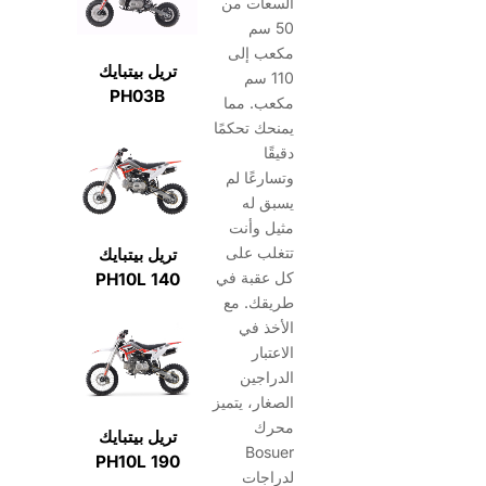
السعات من
50 سم
مكعب إلى
تريل بيتبايك
110 سم
PH03B
مكعب. مما
يمنحك تحكمًا
دقيقًا
وتسارعًا لم
يسبق له
مثيل وأنت
تتغلب على
تريل بيتبايك
كل عقبة في
PH10L 140
طريقك. مع
الأخذ في
الاعتبار
الدراجين
الصغار، يتميز
محرك
تريل بيتبايك
Bosuer
PH10L 190
لدراجات