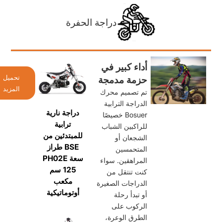
دراجة الحفرة
أداء كبير في
حزمة مدمجة
تحميل
المزيد
تم تصميم محرك
الدراجة الترابية
دراجة نارية
Bosuer خصيصًا
ترابية
للراكبين الشباب
للمبتدئين من
الشجعان أو
طراز BSE
المتحمسين
PH02E سعة
المراهقين. سواء
125 سم
كنت تنتقل من
مكعب
الدراجات الصغيرة
أوتوماتيكية
أو تبدأ رحلة
الركوب على
الطرق الوعرة،