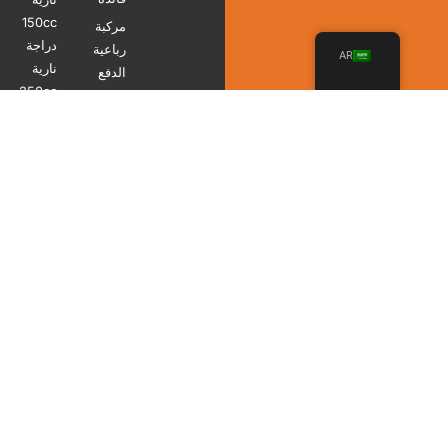
150cc
مركبة
دراجة
رباعية
AR
نارية
الدفع
250cc
سعة
دراجة
125
نارية
سم
300cc
مكعب
دراجة
مركبة
نارية
رباعية
450cc
الدفع
سعة
150
سي
سي
جميع الحقوق محفوظة لدى شركة Zhejiang
Bosuer Motion Apparatus Co., Ltd.