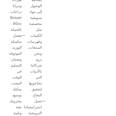
الوصول
ومزايا
إلى مواد
دراجات
تسويقية
Bosuer
مخصصة
90cc
مثل
بالجملة.
الكتيبات
بفضل
وفهرسات
سلسلة
المنتجات،
التوريد
ونحن
الموثوقة
نزود
وضمان
شركائنا
التسليم
بالأدوات
في
التي
الوقت
يحتاجونها
المحدد،
لتحقيق
يمكنك
النجاح.
توسيع
تعمل
مخزونك
استراتيجياتنا
بثقة
الترويجية
وتلبية