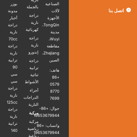
الصناعية
بوزر
بالجملة
تصل بنا
لآلات
مدونة
دراجة
الأجهزة
أخبار
نارية
TongQin،
دراجة
كهربائية
مدينة
نارية
دراجة
70cc
Wuyi،
نارية
مقاطعة
دراجة
إندورو
Zhejiang،
نارية
الصين
ترابية
دراجة
90
ترابية
هاتف:
سي
ثنائية
+86
سي
الأشواط
0579
دراجة
أجزاء
8770
نارية
الدراجات
7699
125cc
النارية
جوال: +86-
دراجة
مركبة
19653679944
نارية
مركبة
ترابية
واتساب: +86
رياضية
140
19653679944
رباعية