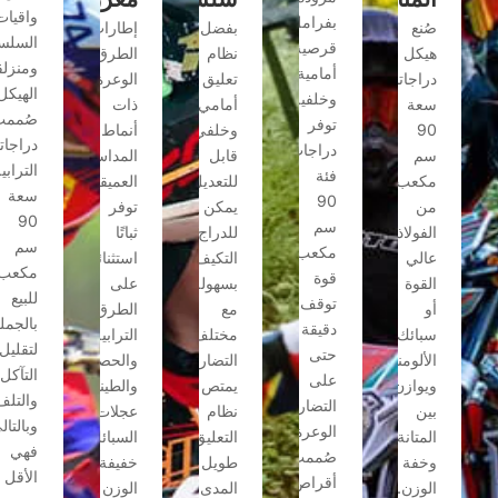
واقيات
بفرامل
صُنع
بفضل
إطارات
السلسلة
قرصية
هيكل
نظام
الطرق
ومنزلقات
أمامية
دراجاتنا
تعليق
الوعرة
الهيكل،
وخلفية،
سعة
أمامي
ذات
صُممت
توفر
90
وخلفي
أنماط
دراجاتنا
دراجات
سم
قابل
المداس
الترابية
فئة
مكعب
للتعديل،
العميقة
سعة
90
من
يمكن
توفر
90
سم
الفولاذ
للدراج
ثباتًا
سم
مكعب
عالي
التكيف
استثنائيًا
مكعب
قوة
القوة
بسهولة
على
للبيع
توقف
أو
مع
الطرق
بالجملة
دقيقة
سبائك
مختلف
الترابية
لتقليل
حتى
الألومنيوم،
التضاريس.
والحصوية
التآكل
على
ويوازن
يمتص
والطينية.
والتلف،
التضاريس
بين
نظام
عجلات
وبالتالي
الوعرة.
المتانة
التعليق
السبائك
فهي
صُممت
وخفة
طويل
خفيفة
الأقل
أقراص
الوزن.
المدى
الوزن