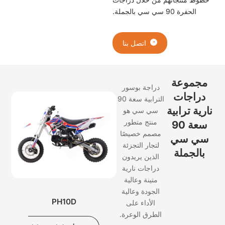
الحفرة 90 سي سي بالجملة.
اتصل بنا
جموعة
دراجة بوسور
راجات
الترابية سعة 90
ية ترابية
سي سي
هو
منتج متطور
سعة 90
مصمم خصيصًا
ي سي
لتجار التجزئة
الجملة
الذين يريدون
دراجات نارية
متينة وعالية
الجودة وعالية
PH10D
الأداء على
الطرق الوعرة.