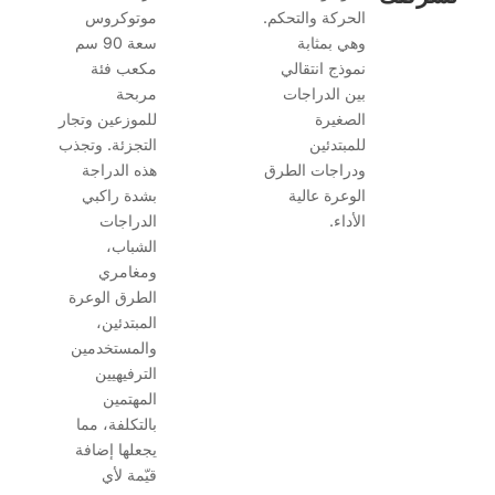
الحركة والتحكم.
موتوكروس
وهي بمثابة
سعة 90 سم
نموذج انتقالي
مكعب فئة
بين الدراجات
مربحة
الصغيرة
للموزعين وتجار
للمبتدئين
التجزئة. وتجذب
ودراجات الطرق
هذه الدراجة
الوعرة عالية
بشدة راكبي
الأداء.
الدراجات
الشباب،
ومغامري
الطرق الوعرة
المبتدئين،
والمستخدمين
الترفيهيين
المهتمين
بالتكلفة، مما
يجعلها إضافة
قيّمة لأي