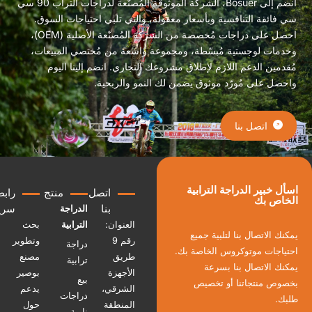
انضم إلى Bosuer، الشركة الموثوقة المُصنّعة لدراجات التراب 90 سي
ائقة التنافسية وبأسعار معقولة، والتي تلبي احتياجات السوق.
احصل على دراجات مُخصصة من الشركة المُصنّعة الأصلية (OEM)،
ات لوجستية مُبسّطة، ومجموعة واسعة من مُختصي المبيعات،
مين الدعم اللازم لإطلاق مشروعك التجاري. انضم إلينا اليوم
ل على مُورّد موثوق يضمن لك النمو والربحية.
اتصل بنا
خبير الدراجة الترابية
اتصل
منتج
رابط
ص بك
بنا
سريع
الدراجة
العنوان:
الترابية
بحث
 الاتصال بنا لتلبية جميع
رقم 9
وتطوير
دراجة
اجات موتوكروس الخاصة بك.
طريق
مصنع
ترابية
 الاتصال بنا بسرعة
الأجهزة
بوصير
بيع
ص منتجاتنا أو تخصيص
الشرقي،
يدعم
دراجات
.
المنطقة
حول
نارية