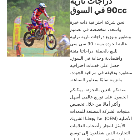
دراجات نارية
90c في السوق
نحن شركة احترافية ذات خبرة
واسعة، متخصصة في تصميم
وير وتوزيع دراجات نارية ترابية
عالية الجودة بسعة 90 سي سي
للبيع بالجملة. دراجاتنا متينة
واقتصادية وجذابة في السوق.
احصل على خدمات احترافية
رة ودقيقة في مراقبة الجودة،
ملتزمة تمامًا بمعايير الصناعة.
صفتكم بائعين بالتجزئة، يمكنكم
لحصول على توزيع عالمي أسهل
وأكثر أمانًا من خلال تخصيص
تجات الشركة المصنعة للمعدات
الأصلية (OEM). هذا يجعلنا الشريك
الأمثل للتجار وأصحاب العلامات
جارية الذين يتطلعون إلى توسيع
ط منتجاتهم من خلال دراجات