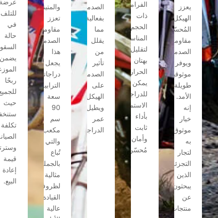
عرضة
الفرامل
يعزز
الصدمات
والمتينة
للتلف
ذات
الهيكل
بفعالية،
تعزز
في
الحجم
المُحسّن
مما
مقاومة
حالة
المناسب
مقاومة
يقلل
الصدمات.
السقوط.
لتقليل
الصدمات
من
هذا
يضمن
بهتان
ويوفر
تأثير
يجعل
الموزعون
الحرارة.
موثوقية
الصدمات
دراجاتنا
ربحًا
يمكن
طويلة
على
الترابية
للجميع،
للدراجين
الأمد.
الهيكل
سعة
حيث
الاستمتاع
إنه
ويطيل
90
ستنخفض
بأداء
خيار
عمر
سم
تكلفة
ثابت
موثوق
الدراجة.
مكعب،
الصيانة
وأمان
به
والتي
وسترتفع
مُحسّن.
لتجار
تُباع
قيمة
التجزئة
بالجملة،
إعادة
الذين
مثالية
البيع.
يبحثون
لظروف
عن
القيادة
منتجات
عالية