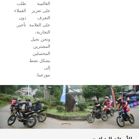
العالمية
طلب
على تعزيز
العملاء
التعرف
دون
على العلامة
تأخير.
التجارية،
ونحن نحيل
المشترين
المحتملين
بشكل نشط
إلى
موزعينا.