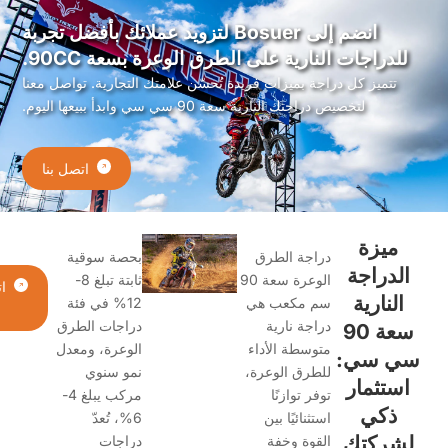
انضم إلى Bosuer لتزويد عملائك بأفضل تجربة
لدراجات النارية على الطرق الوعرة بسعة 90CC.
تتميز كل دراجة بميزات فريدة تُحسّن علامتك التجارية. تواصل معنا
لتخصيص دراجتك النارية سعة 90 سي سي وابدأ ببيعها اليوم.
اتصل بنا
ميزة
دراجة الطرق
بحصة سوقية
لدراجة
الوعرة سعة 90
ثابتة تبلغ 8-
اتصل
لنارية
سم مكعب هي
12% في فئة
بنا
دراجة نارية
دراجات الطرق
سعة 90
متوسطة الأداء
الوعرة، ومعدل
 سي:
للطرق الوعرة،
نمو سنوي
ستثمار
توفر توازنًا
مركب يبلغ 4-
ذكي
استثنائيًا بين
6%، تُعدّ
شركتك
القوة وخفة
دراجات