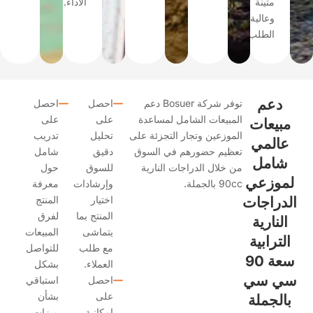
متينة
الأداء.
وعالية
الطلب.
عم
توفر شركة Bosuer دعم
احصل
احصل
المبيعات الشامل لمساعدة
على
على
يعات
الموزعين وتجار التجزئة على
تحليل
تدريب
المي
تعظيم حضورهم في السوق
دقيق
شامل
امل
من خلال الدراجات النارية
للسوق
حول
وزعي
90cc بالجملة.
وإرشادات
معرفة
راجات
اختيار
المنتج
المنتج بما
لفرق
نارية
يتماشى
المبيعات
ترابية
مع طلب
للتواصل
سعة 90
العملاء.
بشكل
 سي
احصل
استباقي
على
بشأن
لجملة
إمكانية
ميزات