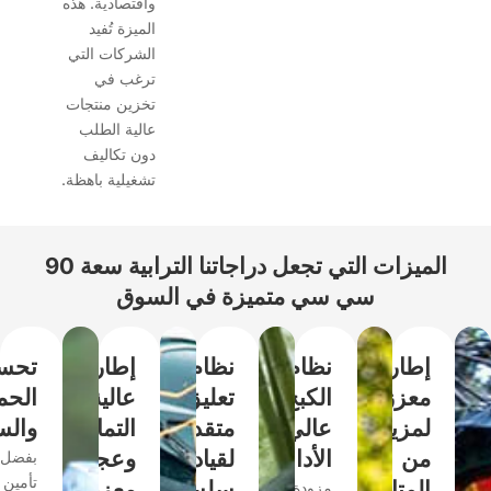
واقتصادية. هذه
الميزة تُفيد
الشركات التي
ترغب في
تخزين منتجات
عالية الطلب
دون تكاليف
تشغيلية باهظة.
الميزات التي تجعل دراجاتنا الترابية سعة 90
سي سي متميزة في السوق
إطار
نظام
نظام
إطارات
تحسينات
معزز
الكبح
تعليق
عالية
الحماية
لمزيد
عالي
متقدم
التماسك
والسلامة
من
الأداء
لقيادة
وعجلات
بفضل
تأمين
المتانة
سلسة
معززة
مزودة