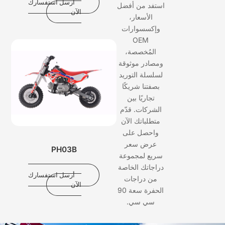
أرسل استفسارك
استفد من أفضل
الآن
الأسعار،
وإكسسوارات
OEM
المُخصصة،
ومصادر موثوقة
لسلسلة التوريد
بصفتنا شريكًا
تجاريًا بين
الشركات. قدّم
متطلباتك الآن
واحصل على
عرض سعر
PH03B
سريع لمجموعة
دراجاتك الخاصة
أرسل استفسارك
من دراجات
الآن
الحفرة سعة 90
سي سي.