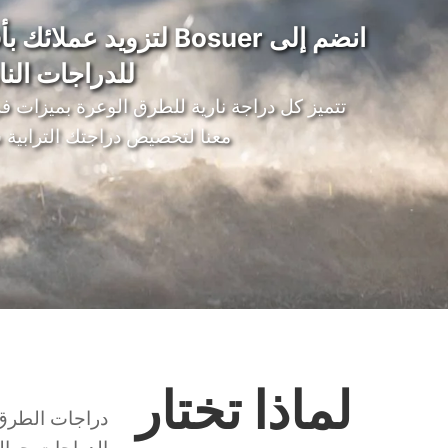
انضم إلى Bosuer لتزويد عم
للدراجات النارية 
تتميز كل دراجة نارية للطرق الوعرة بميزات فر
معنا لتخصيص دراجتك الترابية سعة 70 سي سي وابدأ ببيعه
لماذا تختار