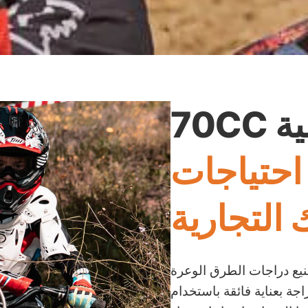
دراجة نارية ترابية 70CC
حتياجات
 التجارية
ع دراجات الطرق الوعرة
مت كل دراجة بعناية فائقة باستخدام