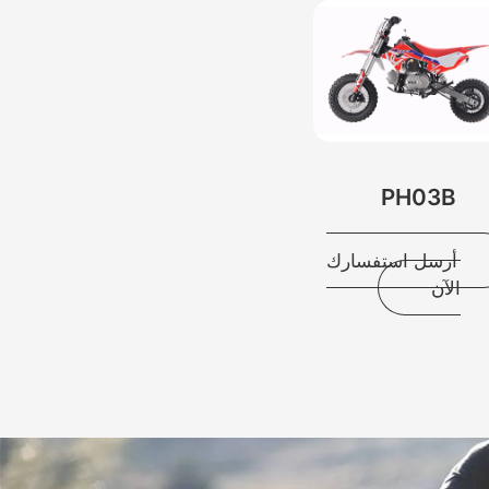
PH03B
أرسل استفسارك
الآن