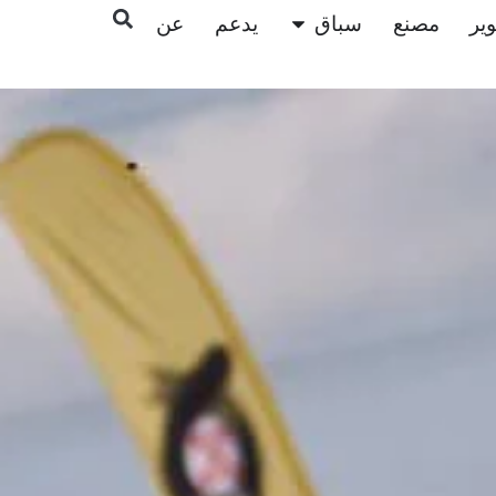
ير
مصنع
سباق
يدعم
عن