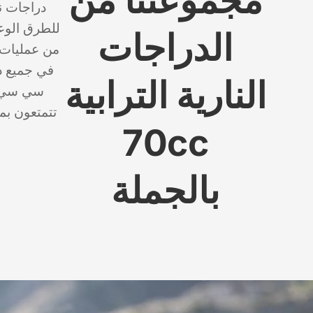
مجموعتنا من
دراجات نا
للطرق الوعر
الدراجات
من عمليات 
النارية الترابية
سي سي. 
تتمتعون بم
70cc
بالجملة