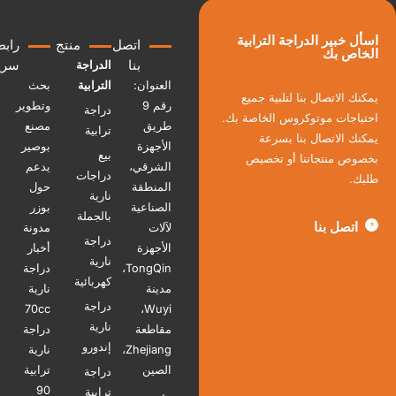
ل خبير الدراجة الترابية
اتصل
منتج
رابط
اص بك
بنا
سريع
الدراجة
العنوان:
الترابية
بحث
ك الاتصال بنا لتلبية جميع
رقم 9
وتطوير
دراجة
ياجات موتوكروس الخاصة بك.
طريق
مصنع
ترابية
نك الاتصال بنا بسرعة
الأجهزة
بوصير
بيع
وص منتجاتنا أو تخصيص
الشرقي،
يدعم
دراجات
ك.
المنطقة
حول
نارية
الصناعية
بوزر
بالجملة
اتصل بنا
لآلات
مدونة
دراجة
الأجهزة
أخبار
نارية
TongQin،
دراجة
كهربائية
مدينة
نارية
دراجة
70cc
Wuyi،
نارية
مقاطعة
دراجة
إندورو
Zhejiang،
نارية
الصين
ترابية
دراجة
90
ترابية