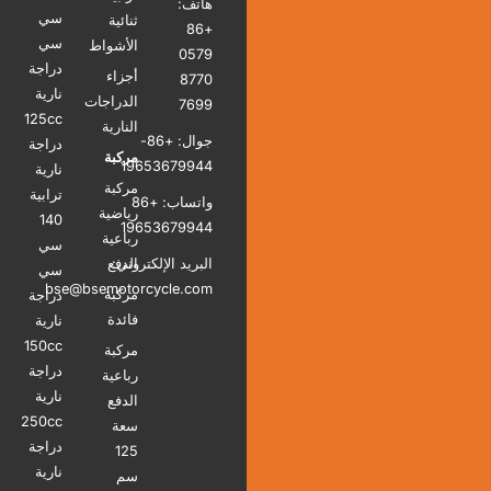
هاتف:
سي
ثنائية
+86
سي
الأشواط
0579
دراجة
أجزاء
8770
نارية
الدراجات
7699
125cc
النارية
جوال: +86-
دراجة
مركبة
19653679944
نارية
مركبة
ترابية
واتساب: +86
رياضية
140
19653679944
رباعية
سي
البريد الإلكتروني:
الدفع
سي
bse@bsemotorcycle.com
مركبة
دراجة
فائدة
نارية
150cc
مركبة
دراجة
رباعية
نارية
الدفع
250cc
سعة
دراجة
125
نارية
سم