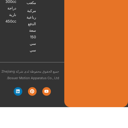
300cc
مكعب
دراجة
مركبة
نارية
رباعية
450cc
الدفع
سعة
150
سي
سي
جميع الحقوق محفوظة لدى شركة Zhejiang
Bosuer Motion Apparatus Co., Ltd.