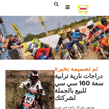
تم تصميمه بخبرة
اجات نارية ترابية
سعة 160 سي سي
للبيع بالجملة
لشركتك
بوسور شركة رائدة في توريد