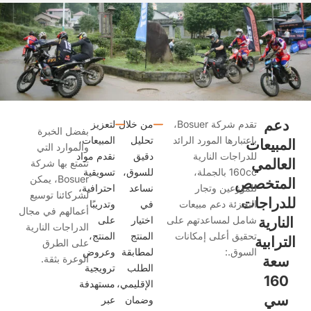
عم
تقدم شركة Bosuer،
من خلال
لتعزيز
بفضل الخبرة
باعتبارها المورد الرائد
تحليل
المبيعات،
مبيعات
والموارد التي
للدراجات النارية
دقيق
نقدم مواد
عالمي
تتمتع بها شركة
160cc بالجملة،
للسوق،
تسويقية
Bosuer، يمكن
متخصص
للموزعين وتجار
نساعد
احترافية،
لشركائنا توسيع
دراجات
التجزئة دعم مبيعات
في
وتدريبًا
أعمالهم في مجال
نارية
شامل لمساعدتهم على
اختيار
على
الدراجات النارية
تحقيق أعلى إمكانات
المنتج
المنتج،
ترابية
على الطرق
السوق.:
لمطابقة
وعروض
عة
الوعرة بثقة.
الطلب
ترويجية
16
الإقليمي،
مستهدفة
ي
وضمان
عبر