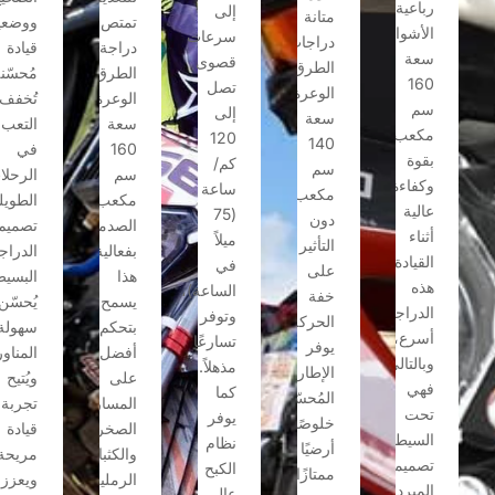
رباعية
إلى
متانة
تمتص
ووضعية
الأشواط
سرعات
دراجات
دراجة
قيادة
سعة
قصوى
الطرق
الطرق
مُحسّنة
160
تصل
الوعرة
الوعرة
تُخفف
سم
إلى
سعة
سعة
التعب
مكعب
120
140
160
في
بقوة
كم/
سم
سم
الرحلات
وكفاءة
ساعة
مكعب
مكعب
الطويلة.
عالية
(75
دون
الصدمات
تصميم
أثناء
ميلاً
التأثير
بفعالية.
الدراجة
القيادة.
في
على
هذا
البسيط
هذه
الساعة)،
خفة
يسمح
يُحسّن
الدراجة
وتوفر
الحركة.
بتحكم
سهولة
أسرع،
تسارعًا
يوفر
أفضل
المناورة،
وبالتالي
مذهلاً.
الإطار
على
ويُتيح
فهي
كما
المُحسّن
المسارات
تجربة
تحت
يوفر
خلوصًا
الصخرية
قيادة
السيطرة.
نظام
أرضيًا
والكثبان
مريحة،
تصميمها
الكبح
ممتازًا
الرملية
ويعزز
المبرد
عالي