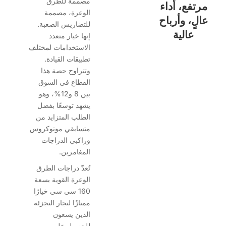
مصممة للطرق
مرتفع، أداء
الوعرة، مصممة
الٍ، وأرباح
للتضاريس الصعبة.
عالية
إنها خيار متعدد
الاستخدامات لمختلف
تطبيقات القيادة.
وتتراوح حصة هذا
القطاع في السوق
بين 8 و12%، وهو
يشهد توسعًا بفضل
الطلب المتزايد من
متسابقي موتوكروس
وراكبي الدراجات
المغامرين.
تُعدّ دراجات الطرق
الوعرة القوية بسعة
160 سي سي خيارًا
ممتازًا لتجار التجزئة
الذين يسعون
للحصول على