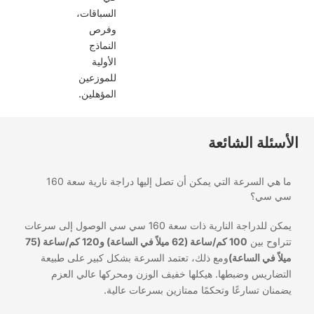
السباقات،
وفرص
النماذج
الأولية
للموزعين
المؤهلين.
أسئلة الشائعة
ما هي السرعة التي يمكن أن تصل إليها دراجة نارية سعة 160
ي سي؟
يمكن للدراجة النارية ذات سعة 160 سي سي الوصول إلى سرعات
تراوح بين
100 كم/ساعة (62 ميلاً في الساعة) و120 كم/ساعة (75
يلاً في الساعة)
ومع ذلك، تعتمد السرعة بشكل كبير على طبيعة
لتضاريس وضبطها. هيكلها خفيف الوزن ومحركها عالي العزم
ضمنان تسارعًا وتحكمًا ممتازين بسرعات عالية.