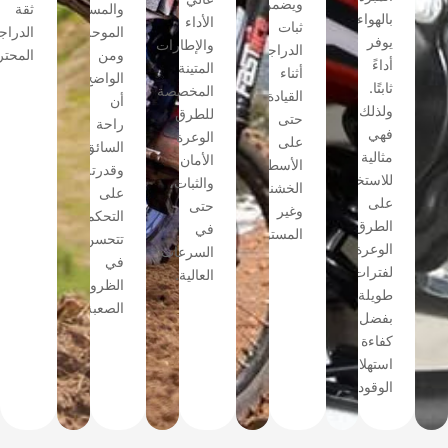
ويضمن
والمسارات
ثقة
بالهواء
الأداء
ثبات
الموحلة.
الدراجين
يوفر
والإطارات
الدراجة
ومن
المحترفين.
أداءً
المتينة
أثناء
الواضح
ثابتًا.
المخصصة
القيادة
أن
ولذلك،
للطرق
حتى
راحة
فهي
الوعرة
على
السائق
مثالية
الأمان
الأسطح
وقدرته
للاستخدام
والثبات،
الخشنة
على
على
حتى
وغير
التحكم
الطرق
في
المستوية.
تتحسن
الوعرة
السرعات
في
لفترات
العالية.
الظروف
طويلة
الصعبة.
بفضل
كفاءة
استهلاك
الوقود.