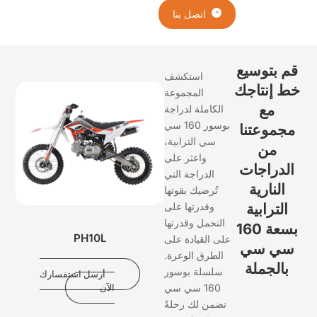
اتصل بنا
م بتوسيع
استكشف
 إنتاجك
المجموعة
مع
الكاملة لدراجة
بوسور 160 سي
جموعتنا
سي الترابية،
من
واعثر على
لدراجات
الدراجة التي
النارية
تُرضيك بقوتها
الترابية
وقدرتها على
التحمل وقدرتها
بسعة 160
PH10L
على القيادة على
ي سي
الطرق الوعرة.
بالجملة
سلسلة بوسور
أرسل استفسارك
160 سي سي
الآن
تضمن لك رحلةً