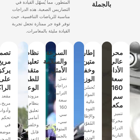
المتطور، مما يُسهّل القيادة في
بالجملة
التضاريس الصعبة. هذه الدراجات
مناسبة للرياضات التنافسية، حيث
توفر قوة جر ممتازة تجعل تجربة
القيادة مليئة بالمغامرات.
محرك
إطار
السرعة
نظام
تصميم
عالي
متين
والسلامة
تعليق
مريح
الأداء
وخفيف
الأمثل
متقدم
يركز
سعة
الوزن
للطرق
على
تصل
دراجاتنا
160
الوعرة
الراكب
تُحسّن
الترابية
المواد
سم
مزودة
مقعد
سعة
عالية
بنظام
مريح،
مكعب
160
القوة
تعليق
وأدوات
تتميز
سي
والإطار
أمامي
تحكم
محركات
سي،
المُقوّى
وخلفي
في
الدراجات
المتوفرة
وخفيف
قابل
موضعها
النارية
بالجملة،
الوزن
للتعديل،
الصحيح،