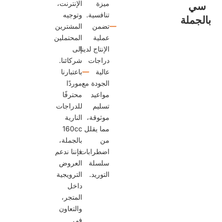
ميزة
الإنترنت،
ي
تنافسية.
وتوجيه
لجملة
تضمن
المشترين
عملية
المحتملين
الإنتاج لدينا
إلى
دراجات
شركائنا.
عالية
باعتبارنا
الجودة مع
موردًا
مواعيد
محترفًا
تسليم
للدراجات
موثوقة،
النارية
مما يقلل
160cc
من
بالجملة،
اضطرابات
فإننا ندعم
سلسلة
العروض
التوريد.
الترويجية
داخل
المتجر،
والتعاون
في