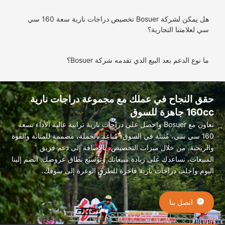
هل يمكن لشركة Bosuer تخصيص دراجات نارية سعة 160 سي
ي لعلامتنا التجارية؟
ا نوع الدعم بعد البيع الذي تقدمه شركة Bosuer؟
ق النجاح في عملك مع مجموعة دراجات نارية
 جاهزة للسوق
تعاون مع Bosuer واحصل على دراجات نارية ترابية عالية الأداء بسعة
160 سي سي، مُثبتة في السوق، مُباعة بالجملة، مصممة للمتانة والقوة
ربحية. من خلال ميزات التخصيص، بالإضافة إلى دعم فريق
بيعات، نساعدك على زيادة مبيعاتك وتوسيع نطاق عروضك. انضم إلينا
وم واجلب دراجات نارية فاخرة للطرق الوعرة إلى سوقك.
اتصل بنا