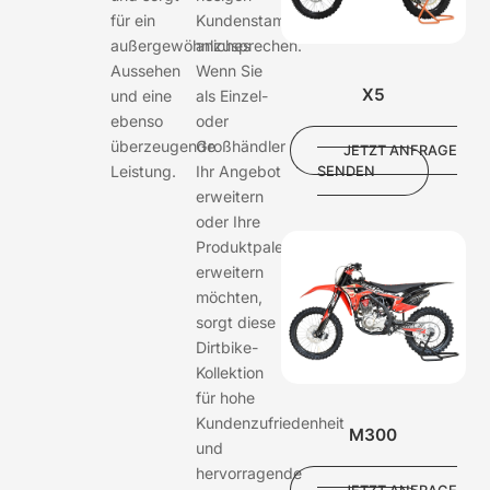
für ein
Kundenstamm
außergewöhnliches
anzusprechen.
Aussehen
Wenn Sie
X5
und eine
als Einzel-
ebenso
oder
überzeugende
Großhändler
JETZT ANFRAGE
Leistung.
Ihr Angebot
SENDEN
erweitern
oder Ihre
Produktpalette
erweitern
möchten,
sorgt diese
Dirtbike-
Kollektion
für hohe
Kundenzufriedenheit
M300
und
hervorragende