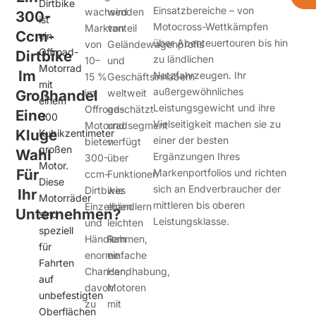
Dirtbike
Einsatzbereiche – von
wachsenden
wird
300-
ist
Motocross-Wettkämpfen
Marktanteil
von
Ccm-
ein
über Abenteuertouren bis hin
von
Geländewagenprofis
Offroad-
Dirtbike
zu ländlichen
10–
und
Motorrad
Im
Nutzfahrzeugen. Ihr
15 %
Geschäftsinhabern
mit
außergewöhnliches
Großhandel
im
weltweit
einem
Leistungsgewicht und ihre
Offroad-
geschätzt
Eine
300
Vielseitigkeit machen sie zu
Motorradsegment
und
Kluge
Kubikzentimeter
einer der besten
bieten
verfügt
großen
Wahl
Ergänzungen Ihres
300-
über
Motor.
Für
Markenportfolios und richten
ccm-
Funktionen
Diese
sich an Endverbraucher der
Dirtbikes
wie
Ihr
Motorräder
mittleren bis oberen
Einzelhändlern
einen
Unternehmen?
sind
Leistungsklasse.
und
leichten
speziell
Händlern
Rahmen,
für
enorme
einfache
Fahrten
Chancen,
Handhabung,
auf
davon
Motoren
unbefestigten
zu
mit
Oberflächen