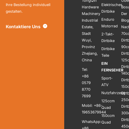
TongQin
Übe
Ihre Bestellung individuell
Elektrisches
Hardware
Bos
gestalten.
Dirtbike
Machinery
Der
Enduro
Industrial
Blog
Kontaktiere Uns
Motorrad
Estate,
Nach
Stadt
70c
2-Takt-
Wuyi,
Dirt
Dirtbike
Provinz
90c
Dirtbike
Zhejiang,
Dirt
Teile
China
125
EIN
Dirt
Tel:
FERNSEHER
140
+86
Sport-
Dirt
0579
ATV
150
8770
Nutzfahrzeug
Dirt
7699
250
125ccm
Mobil: +86-
Dirt
Quad
19653679944
300
150ccm
Dirt
WhatsApp:
Quad
450
+86