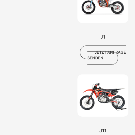
J1
JETZT ANFRAGE
SENDEN
J11