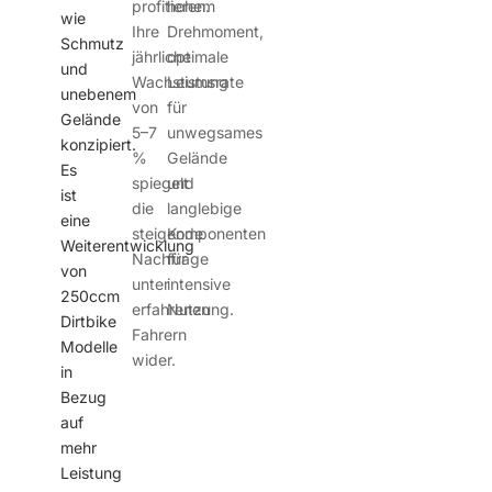
profitieren.
hohem
wie
Ihre
Drehmoment,
Schmutz
jährliche
optimale
und
Wachstumsrate
Leistung
unebenem
von
für
Gelände
5–7
unwegsames
konzipiert.
%
Gelände
Es
spiegelt
und
ist
die
langlebige
eine
steigende
Komponenten
Weiterentwicklung
Nachfrage
für
von
unter
intensive
250ccm
erfahrenen
Nutzung.
Dirtbike
Fahrern
Modelle
wider.
in
Bezug
auf
mehr
Leistung