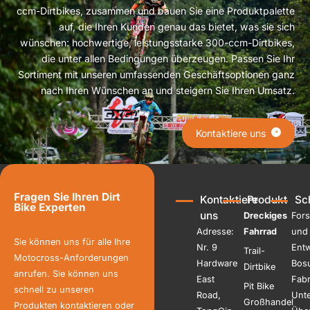
ccm-Dirtbikes, zusammen und bauen Sie eine Produktpalette
auf, die Ihren Kunden genau das bietet, was sie sich
wünschen: hochwertige, leistungsstarke 300-ccm-Dirtbikes,
die unter allen Bedingungen überzeugen. Passen Sie Ihr
Sortiment mit unseren umfassenden Geschäftsoptionen ganz
nach Ihren Wünschen an und steigern Sie Ihren Umsatz.
Kontaktiere uns
Fragen Sie Ihren Dirt
Kontaktiere
Produkt
Sch
Bike Experten
uns
Dreckiges
For
Adresse:
Fahrrad
und
Sie können uns für alle Ihre
Nr. 9
Entw
Trail-
Motocross-Anforderungen
Hardware
Bos
Dirtbike
anrufen. Sie können uns
East
Fabr
Pit Bike
schnell zu unseren
Road,
Unte
Großhandel
Produkten kontaktieren oder