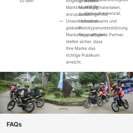
zu sein:
Angebot an die
gestaltete
und Ihr
Marktnachfrage
Marketingmaterialien,
Verkaufspotenzial.
anzupassen.
Schulungen für
Unsere robusten
Vertriebsteams und
globalen
Prototypenunterstützung
Marketingstrategien
für qualifizierte Partner.
stellen sicher, dass
Ihre Marke das
richtige Publikum
erreicht.
FAQs