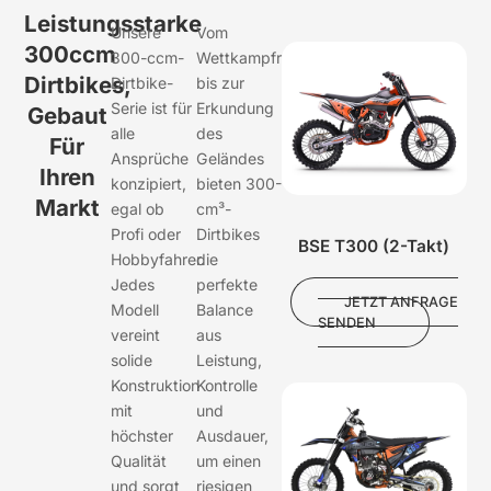
Leistungsstarke
Unsere
Vom
300ccm
300-ccm-
Wettkampfrennen
Dirtbikes,
Dirtbike-
bis zur
Serie ist für
Erkundung
Gebaut
alle
des
Für
Ansprüche
Geländes
Ihren
konzipiert,
bieten 300-
Markt
egal ob
cm³-
Profi oder
Dirtbikes
BSE T300 (2-Takt)
Hobbyfahrer.
die
Jedes
perfekte
JETZT ANFRAGE
Modell
Balance
SENDEN
vereint
aus
solide
Leistung,
Konstruktion
Kontrolle
mit
und
höchster
Ausdauer,
Qualität
um einen
und sorgt
riesigen