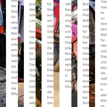
und
Viel
professionelle
für
reibungslose
Bremssysteme
der
mac
Wettkämpfe
Stabilität
Navigation
und
Elektrostart
es
oder
auch
durch
Premium-
für
zu
Langstreckenabenteuer
auf
enge
Reifen
einen
eine
–
unebenem
Wege
sorgen
reibungslosen
lukr
ihre
Gelände
und
für
Betrieb
Wah
robuste
und
Hindernisse.
Stabilität
auch
für
Bauweise
machen
Diese
bei
unter
Hän
sorgt
die
präzise
hohen
extremen
und
für
Dirtbikes
Konstruktion
Geschwindigkei
Geländebedingungen,
Dist
Spitzenleistung.
äußerst
gewährleistet
Fahrer
reduzieren
und
Dank
zuverlässig.
optimale
können
die
dec
überlegener
Dieses
Fahrerkontrolle
selbstbewusst
Ausfallraten
die
Traktion
innovative
in
Grenzen
und
viel
und
Rahmendesign
anspruchsvollen
ausloten,
maximieren
Kun
Langlebigkeit
minimiert
Situationen.
ohne
die
in
meistern
die
Kompromisse
Effizienz.
alle
sie
Ermüdung
bei
Mär
selbst
des
Sicherheit
ab.