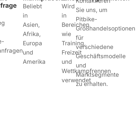
Kontaktieren
frage
Beliebt
Wird
Sie uns, um
in
in
Pitbike-
eg
Asien,
Bereichen
Großhandelsoptionen
Afrika,
wie
für
e-
Europa
Training,
verschiedene
anfragen
und
Freizeit
Geschäftsmodelle
Amerika
und
und
Wettkampfrennen
Marktsegmente
verwendet
zu erhalten.