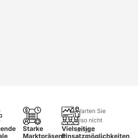
Warten Sie
also nicht
gende
Starke
Vielseitige
länger.
ale
Marktpräsenz
Einsatzmöglichkeiten