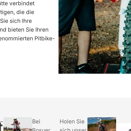
tte verbindet
tigen, die die
Sie sich Ihre
nd bieten Sie Ihren
enommierten Pitbike-
t
e-
Bei
Holen Sie
Bosuer
sich unser