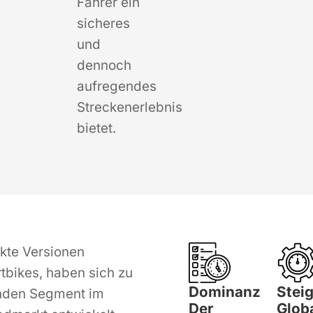
Fahrer ein
sicheres
und
dennoch
aufregendes
Streckenerlebnis
bietet.
kte Versionen
irtbikes, haben sich zu
Dominanz
Stei
nden Segment im
Der
Glob