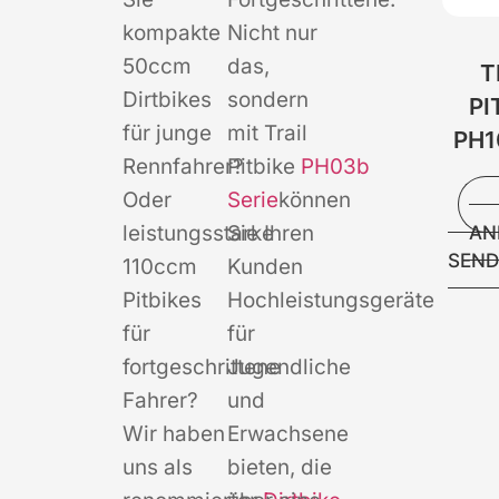
kompakte
Nicht nur
50ccm
das,
T
Dirtbikes
sondern
PI
für junge
mit Trail
PH1
Rennfahrer?
Pitbike
PH03b
Oder
Serie
können
AN
leistungsstarke
Sie Ihren
SEN
110ccm
Kunden
Pitbikes
Hochleistungsgeräte
für
für
fortgeschrittene
Jugendliche
Fahrer?
und
Wir haben
Erwachsene
uns als
bieten, die