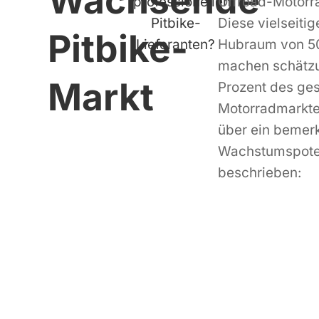
Wachsende
professionellen
Offroad-Motorra
Pitbike-
Diese vielseiti
Pitbike-
Lieferanten?
Hubraum von 50
machen schätzu
Markt
Prozent des ge
Motorradmarkte
über ein bemer
Wachstumspoten
beschrieben: