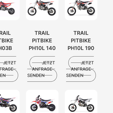
RAIL
TRAIL
TRAIL
TBIKE
PITBIKE
PITBIKE
H03B
PH10L 140
PH10L 190
JETZT
JETZT
JETZT
FRAGE
ANFRAGE
ANFRAGE
DEN
SENDEN
SENDEN