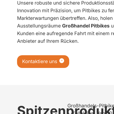
Unsere robuste und sichere Produktionsstä
Innovation mit Präzision, um Pitbikes zu fer
Markterwartungen übertreffen. Also, holen 
Ausstellungsräume
Großhandel Pitbikes
u
Kunden eine aufregende Fahrt mit einem r
Anbieter auf Ihrem Rücken.
Kontaktiere uns
Spitzenproduk
Großhandels-Pitbik
Kollektion: Von 50