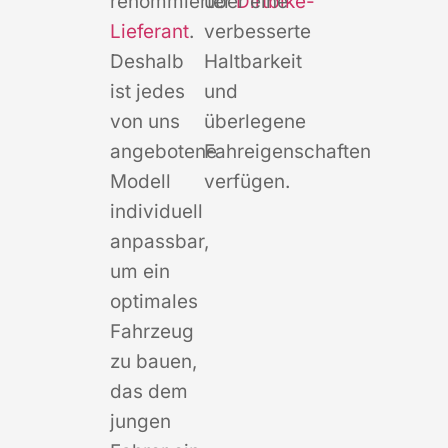
renommierter
über eine
Dirtbike-
Lieferant
.
verbesserte
Deshalb
Haltbarkeit
ist jedes
und
von uns
überlegene
angebotene
Fahreigenschaften
Modell
verfügen.
individuell
anpassbar,
um ein
optimales
Fahrzeug
zu bauen,
das dem
jungen