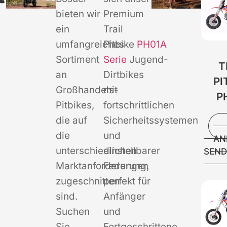
bieten wir
Premium
ein
Trail
umfangreiches
Pitbike
PH01A
Sortiment
Serie
Jugend-
T
an
Dirtbikes
PI
Großhandels-
mit
P
Pitbikes,
fortschrittlichen
die auf
Sicherheitssystemen
die
und
AN
unterschiedlichen
einstellbarer
SEN
Marktanforderungen
Federung,
zugeschnitten
perfekt für
sind.
Anfänger
Suchen
und
Sie
Fortgeschrittene.