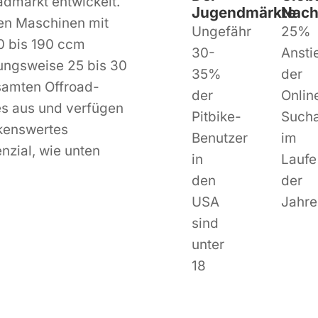
dmarkt entwickelt.
Jugendmärkte
Nach
gen Maschinen mit
Ungefähr
25%
 bis 190 ccm
30-
Ansti
ngsweise 25 bis 30
35%
der
samten Offroad-
der
Onlin
s aus und verfügen
Pitbike-
Such
kenswertes
Benutzer
im
zial, wie unten
in
Laufe
den
der
USA
Jahre
sind
unter
18