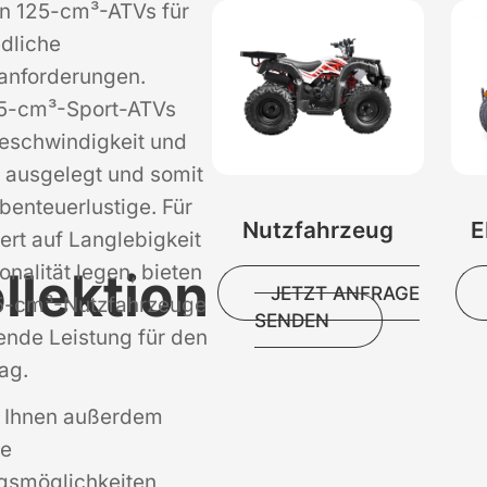
n 125-cm³-ATVs für
edliche
anforderungen.
5-cm³-Sport-ATVs
Geschwindigkeit und
 ausgelegt und somit
Abenteuerlustige. Für
Nutzfahrzeug
E
Wert auf Langlebigkeit
onalität legen, bieten
llektion
JETZT ANFRAGE
5-cm³-Nutzfahrzeuge
SENDEN
ende Leistung für den
tag.
n Ihnen außerdem
le
smöglichkeiten,