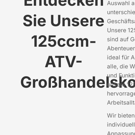
Entdecken
Auswahl a
unterschi
Sie Unsere
Geschäfts
Unsere 12
125ccm-
sind auf 
Abenteuer
ATV-
ideal für 
alle, die 
und Funkti
Großhandelsko
unsere 12
hervorrag
Arbeitsall
Wir biete
individuel
Anpassung