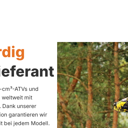
dig
eferant
25-cm³-ATVs und
 weltweit mit
. Dank unserer
ion garantieren wir
it bei jedem Modell.