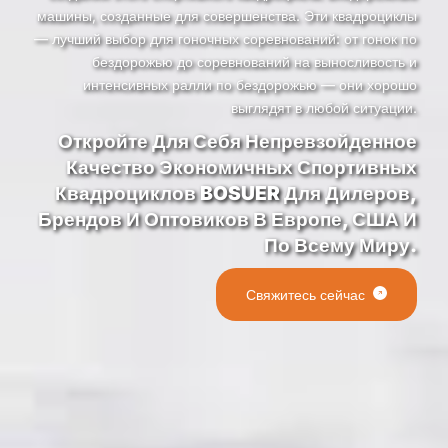
машины, созданные для совершенства. Эти квадроциклы
— лучший выбор для гоночных соревнований: от гонок по
бездорожью до соревнований на выносливость и
интенсивных ралли по бездорожью — они хорошо
выглядят в любой ситуации.
Откройте Для Себя Непревзойденное
Качество Экономичных Спортивных
Квадроциклов BOSUER Для Дилеров,
Брендов И Оптовиков В Европе, США И
По Всему Миру.
Свяжитесь сейчас