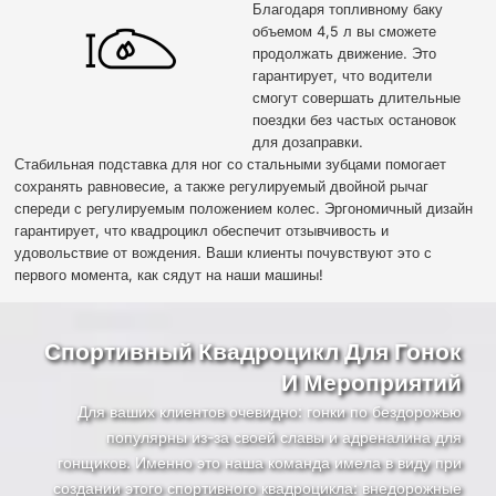
Благодаря топливному баку
объемом 4,5 л вы сможете
продолжать движение. Это
гарантирует, что водители
смогут совершать длительные
поездки без частых остановок
для дозаправки.
Стабильная подставка для ног со стальными зубцами помогает
сохранять равновесие, а также регулируемый двойной рычаг
спереди с регулируемым положением колес. Эргономичный дизайн
гарантирует, что квадроцикл обеспечит отзывчивость и
удовольствие от вождения. Ваши клиенты почувствуют это с
первого момента, как сядут на наши машины!
Спортивный Квадроцикл Для Гонок
И Мероприятий
Для ваших клиентов очевидно: гонки по бездорожью
популярны из-за своей славы и адреналина для
гонщиков. Именно это наша команда имела в виду при
создании этого спортивного квадроцикла: внедорожные