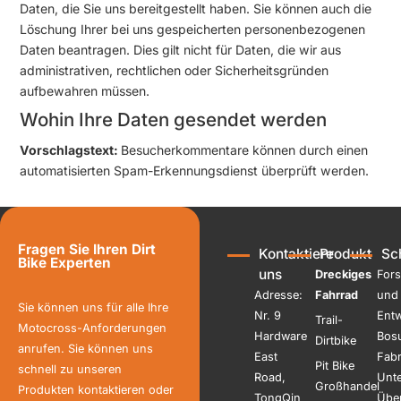
Daten, die Sie uns bereitgestellt haben. Sie können auch die
Löschung Ihrer bei uns gespeicherten personenbezogenen
Daten beantragen. Dies gilt nicht für Daten, die wir aus
administrativen, rechtlichen oder Sicherheitsgründen
aufbewahren müssen.
Wohin Ihre Daten gesendet werden
Vorschlagstext:
Besucherkommentare können durch einen
automatisierten Spam-Erkennungsdienst überprüft werden.
Fragen Sie Ihren Dirt
Kontaktiere
Produkt
Sch
Bike Experten
uns
Dreckiges
For
Adresse:
Fahrrad
und
Sie können uns für alle Ihre
Nr. 9
Entw
Trail-
Motocross-Anforderungen
Hardware
Bos
Dirtbike
anrufen. Sie können uns
East
Fabr
Pit Bike
schnell zu unseren
Road,
Unte
Großhandel
Produkten kontaktieren oder
TongQin
Übe