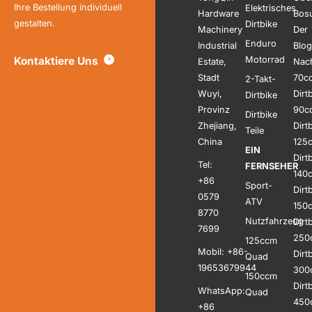
Ihre Bestellung individuell
Elektrisches
Hardware
Bos
gestalten.
Dirtbike
Machinery
Der
Enduro
Industrial
Blog
Kontaktiere Uns
Motorrad
Estate,
Nach
Stadt
70c
2-Takt-
Wuyi,
Dirt
Dirtbike
Provinz
90c
Dirtbike
Zhejiang,
Dirt
Teile
China
125
EIN
Dirt
Tel:
FERNSEHER
140
+86
Sport-
Dirt
0579
ATV
150
8770
Nutzfahrzeug
Dirt
7699
250
125ccm
Mobil: +86-
Dirt
Quad
19653679944
300
150ccm
Dirt
WhatsApp:
Quad
450
+86