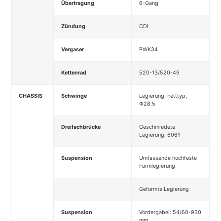
Übertragung
6-Gang
Zündung
CDI
Vergaser
PWK34
Kettenrad
520-13/520-49
CHASSIS
Schwinge
Legierung, Fetttyp,
Ф28.5
Dreifachbrücke
Geschmiedete
Legierung, 6061
Suspension
Umfassende hochfeste
Formlegierung
Geformte Legierung
Suspension
Vordergabel: 54/60-930
mm,