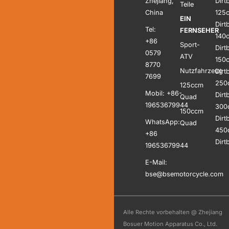
Zhejiang,
Dirt
Teile
China
125
EIN
Dirt
Tel:
FERNSEHER
140
+86
Sport-
Dirt
0579
ATV
150
8770
Nutzfahrzeug
Dirt
7699
250
125ccm
Mobil: +86-
Dirt
Quad
19653679944
300
150ccm
Dirt
WhatsApp:
Quad
450
+86
Dirt
19653679944
E-Mail:
bse@bsemotorcycle.com
Alle Rechte vorbehalten @ Zhejiang
Bosuer Motion Apparatus Co., Ltd.