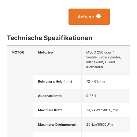
Anfrage
Technische Spezifikationen
MOTOR
Motortyp
MOJO 250 ccm, 4
Ventile, Einzelzylinder,
luftgekühlt, E- und
Kickstarter
Bohrung x Hub (mm)
72 x 61,4 mm
Ausdrucksrate
9.25:1
Maximale Kraft
18,5 kW/7500 U/min
Maximaler Drehmoment
20N.m/6500U/min